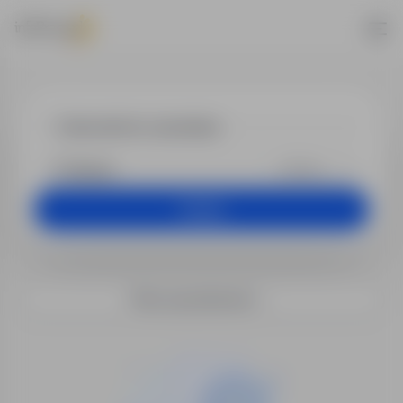
Praca - kierow
+25 km
Szukaj
Filtry wyszukiwania