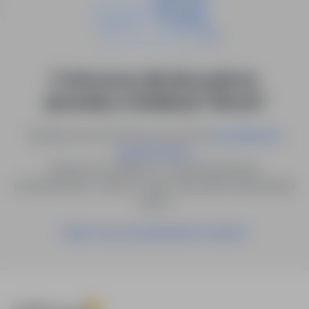
0 ofert pracy dla: kierownik ds.
sprzedaży w lokalizacji "Olsztyn"
Spróbuj innych słów kluczowych lub
wyszukiwanie
.
zaawansowane
Możesz też zapisać to wyszukiwanie jako
powiadomienie, a damy Ci znać, gdy pojawi się pasująca
oferta.
Zapisz się na powiadomienia mailowe