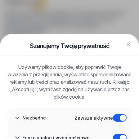
infoPraca.pl zapewnia dostęp do nowoczesnych narzędzi
rekrutacyjnych i wyszukiwania pracy online, oferując
skuteczne wsparcie rekruterom i kandydatom.
DLA KANDYDATÓW
Pokaż oferty
FAQ
Szanujemy Twoją prywatność
Zaloguj się
Zarejestruj się
Blog
Używamy plików cookie, aby poprawić Twoje
DLA PRACODAWCÓW
wrażenia z przeglądania, wyświetlać spersonalizowane
Dla pracodawców
Korzyści z publikacji
reklamy lub treści oraz analizować nasz ruch. Klikając
FAQ
„Akceptuję", wyrażasz zgodę na używanie przez nas
Zarejestruj się
plików cookie.
Blog dla pracodawców
O NAS
O nas
Zawsze aktywne
Niezbędne
Partnerzy
Kariera
Kontakt
Mapa strony
Funkcjonalne i wydajnościowe