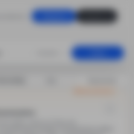
racodawców
Zaloguj się
Zarejestruj się
Dowolna
Szukaj
rtuj według:
Data
Dopasowanie
Oferta wyróżniona
ka przemysłowa
wecja, Belgia, zagranica
Pełny etat
wszystkie kraje europejskie. Wynagrodzenie ustalane