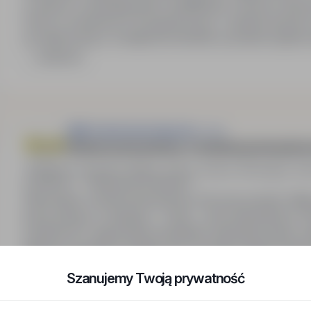
w oparciu o doświadczenie i kwalifikacje. Umowa o pracę (
Praca w systemie 6/1 (6 tygodni pracy, 1 tydzień przer
do miejsca pracy. Dodatkowe benefity: prywatna opieka
Zadzwoń
W&K Industriemontage Sp. z o.o
Monter przemysłowy / monterka przemysłowa
Niemcy, Holandia, Belgia, Grecja, Austria, Norwegia, Szw
32PLN - ? / Miesięcznie (Brutto)
Stanowisko: monter przemysłowy (do przyuczenia). Miejs
pracę (okresy: 3 miesiące – 3 lata – czas nieokreślony)
systemie 6/1. Zapewniamy bezpłatne zakwaterowanie, or
kadrowe, benefity pozapłacowe: prywatna opieka medyc
Zadzwoń
Szanujemy Twoją prywatność