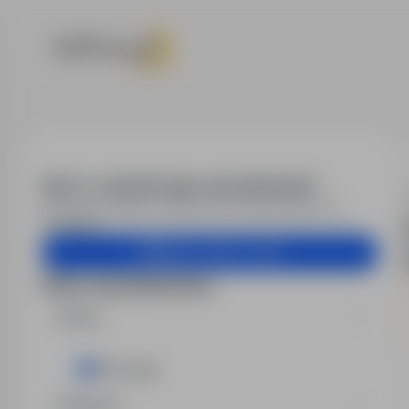
Oferty pracy
Alert e-mail dla tego wyszukiwania?
Otrzymuj podobne oferty pracy bezpośrednio na
skrzynkę.
Utwórz alert e-mail
Filtry wyszukiwania
Kraj
Norwegia
Branża