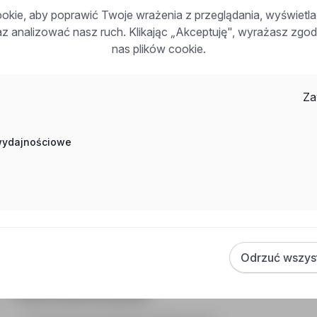
kie, aby poprawić Twoje wrażenia z przeglądania, wyświetl
raz analizować nasz ruch. Klikając „Akceptuję", wyrażasz zg
W&K Industriemontage Sp. z o.o
Monter przemysłowy / monterka przemysłow
nas plików cookie.
Niemcy, Holandia, Belgia, Grecja, Austria, Norwegia, Sz
Stanowisko: monter mechanik maszyn i urządzeń przemys
Za
nieokreślony). System pracy 6/1 (6 tygodni pracy, 1 tyd
doświadczenia i kwalifikacji. Bezpłatne zakwaterowanie,
medyczna, karta sportowa, ubezpieczenie na życie, kurs
 wydajnościowe
Zadzwoń
Odrzuć wszys
Często zadawane pytania