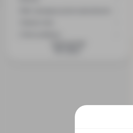
Min. wymagany poziom wykształcenia
Wymiar etatu
Okres publikacji
DOŁĄCZ DO NAS