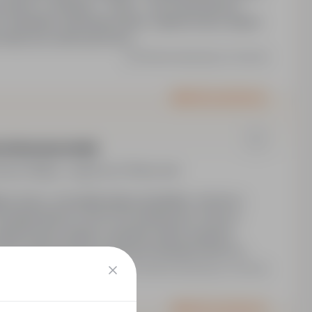
okres: 3 miesiące – 3 lata – czas nieokreślony).
wy). Bezpłatne zakwaterowanie, organizowany dojazd
 medyczna, karta sportowa…
Ostatnia aktualizacja: 2 dni temu
Oferta wyróżniona
 (do przyuczenia)
ecja, Belgia,, zagranica
Pełny etat
ce pracy: wszystkie kraje europejskie. Umowa o
. Wynagrodzenie: 32.00 PLN miesięcznie. Praca w
ganizowany dojazd, szkolenia, pełne wsparcie
zna, karta sportowa, grupowe ubezpieczenie na…
Ostatnia aktualizacja: 2 dni temu
Oferta wyróżniona