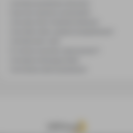
Jak działa wyszukiwanie ofert pracy?
Czym różni się branża od stanowiska?
Jak szukać ofert w konkretnej lokalizacji?
Jak znaleźć oferty z podanym wynagrodzeniem?
Jak działa alert e-mail?
Co oznacza oznaczenie „Sponsorowana"?
Jak zapisać interesującą ofertę?
Jak sortować wyniki wyszukiwania?