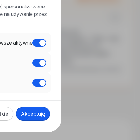
ać spersonalizowane
odę na używanie przez
a
wecja, Belgia, zagranica
Pełny etat
łowych. Umowa o pracę (3 miesiące – 3 lata – czas
wsze aktywne
zień przerwy). Wynagrodzenie uzależnione od
 organizowany dojazd. Benefity: prywatna opieka
y językowe, premie za polecenia…
Ostatnia aktualizacja: 2 dni temu
tkie
Akceptuję