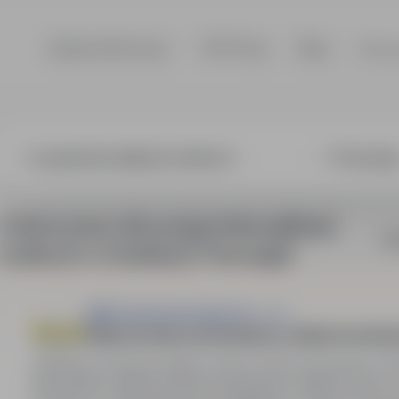
Szukaj ofert pracy
TOP Firmy
Blog
Dla p
3 oferty pracy dla: programista aplikacji
So
mobilnych w lokalizacji "Norwegia"
W&K Industriemontage Sp. z o.o
Elektromonter przemysłowy / elektromonter
Niemcy, Holandia, Belgia, Grecja, Austria, Norwegia, Sz
Stanowisko: elektromonter przemysłowy. Miejsce pracy: 