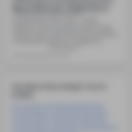
Operator Maszyn Cefla i galwanizacji (m/k/n) –
Niemcy | 2800 € netto + dodatki zmianowe
Niemcy, zagranica
Pełny etat
Wynagrodzenie: 2800 € netto + dodatki
zmianowe. Umowa: niemiecka umowa o pracę.
Zakwaterowanie: zapewnione przez pracodawcę
w pokoju jednoosobowym z dostępem do
Pokaż więcej
Internetu. Dodatki: +25% za nadgodziny, dodatki
urlopowe i świąteczne, premie po 3, 6 i 12
Ostatnia aktualizacja: wczoraj
miesiącach pracy, bonus paliwowy.
Ubezpieczenie: niemieckie oraz dodatkowe
prywatne opłacane przez pracodawcę.
Możliwość pracy w godzinach…
Inne ciekawe oferty w kategorii - Praca na-
produkcji
Praca Operator Linii Produkcyjnej Bielsko-Biała
Praca Specjalista Ds. Planowania Produkcji Opole
Praca Kierownik Ds. Planowania Produkcji Oława
Praca Specjalista Ds. Planowania Produkcji Bydgoszcz