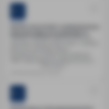
koordynatora na miejscu.
Sternjob
Operator maszyn (m/k/n) – produkcja betonowa
| Aichstetten (Niemcy) | od 2900€ NETTO
Niemcy - Aichstetten, zagranica
Pełny etat
Stanowisko: Operator maszyn (m/k/n) – produkcja
betonowa w Aichstetten, Niemcy.
Wynagrodzenie: od 2900 € netto miesięcznie
(168h, I klasa podatkowa). Niemiecka umowa o
Pokaż więcej
pracę, pełne świadczenia socjalne. Darmowe
zakwaterowanie – pokój jednoosobowy.
Ostatnia aktualizacja: 4 dni temu
Możliwość nadgodzin (+25%) oraz dodatków za
zmiany nocne (+25%). Gwarantowane 168 godzin
miesięcznie. Zwrot kosztów dojazdu. Premie po 3,
6 i 12…
Sternjob