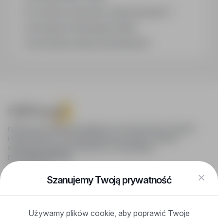
Co oznacza oznaczenie „Sponsorowana"?
Jak zapisać interesującą ofertę?
Jak sortować wyniki wyszukiwania?
infoPraca.pl zapewnia dostęp do nowoczesnych narzędzi
rekrutacyjnych i wyszukiwania pracy online, oferując
skuteczne wsparcie rekruterom i kandydatom.
DLA KANDYDATÓW
Pokaż oferty
FAQ
Szanujemy Twoją prywatność
Zaloguj się
Zarejestruj się
Blog
Używamy plików cookie, aby poprawić Twoje
DLA PRACODAWCÓW