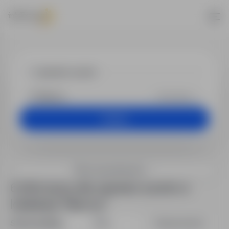
Praca - opera
Dowolna
Szukaj
Filtry wyszukiwania
6 ofert pracy dla: operator suwnic w
lokalizacji "Niemcy"
Sortuj według:
Data
Dopasowanie