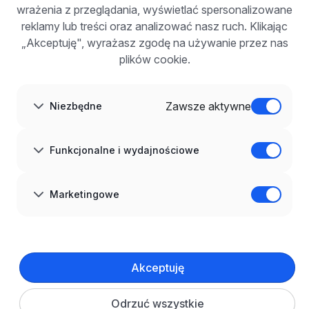
wrażenia z przeglądania, wyświetlać spersonalizowane
Dla pracodawców
Korzyści z publikacji
reklamy lub treści oraz analizować nasz ruch. Klikając
FAQ
„Akceptuję", wyrażasz zgodę na używanie przez nas
Zarejestruj się
plików cookie.
Blog dla pracodawców
O NAS
O nas
Zawsze aktywne
Niezbędne
Partnerzy
Kariera
Kontakt
Mapa strony
Funkcjonalne i wydajnościowe
Informacje korporacyjne
RODO w infoPraca.pl
JĘZYK
Marketingowe
Polski
DOŁĄCZ DO NAS
© 2008–
2026
infoPraca.pl. Wszelkie prawa zastrzeżone.
Akceptuję
INFORMACJE PRAWNE
Regulamin
Polityka prywatności
Polityka cookies
Odrzuć wszystkie
Ustawienia plików cookie