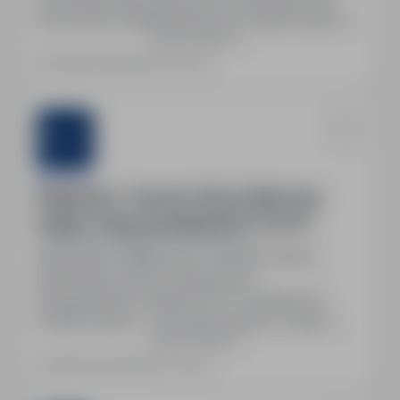
pracownika; składki społeczne i podatki opłacane
Pokaż więcej
w Niemczech przez pracodawcę; ubezpieczenie
zdrowotne dla pracownika; płatny urlop zgodnie z
Ostatnia aktualizacja: wczoraj
przepisami niemieckimi; możliwość rozwoju
zawodowego i długoterminowej współpracy.
Sternjob
Magazynier / Operator Wózka Widłowego
(m/k/n) – Niemcy | 2600€ NETTO | Erfurt
Niemcy, zagranica
Pełny etat
Stanowisko: Magazynier / Operator Wózka
Widłowego (m/k/n) w Niemczech.
Wynagrodzenie: 2600€ NETTO miesięcznie,
16,08€ brutto/h + 40€ diety dziennie. System
Pokaż więcej
pracy: 3- lub 4-zmianowy. Zakwaterowanie:
organizowane przez pracodawcę. Stabilne
Ostatnia aktualizacja: wczoraj
zatrudnienie i długoterminowy projekt. Wsparcie