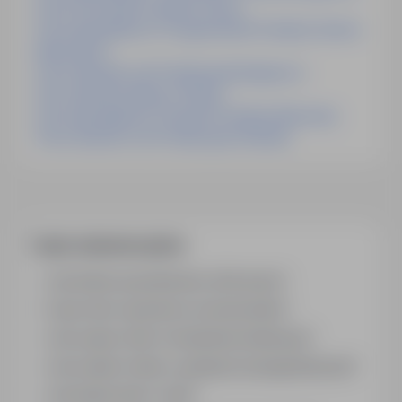
Praca Pracownik Produkcji Francja
Praca Specjalista Ds. Przygotowania Produkcji Ożarów
Mazowiecki
Praca Operator Linii Produkcyjnej Bydgoszcz
Praca Operator Maszyn Olsztyn
Praca Specjalista Ds. Kosztów Produkcji Warszawa
Praca Operator Linii Produkcyjnej Holandia
Często zadawane pytania
Jak działa wyszukiwanie ofert pracy?
Czym różni się branża od stanowiska?
Jak szukać ofert w konkretnej lokalizacji?
Jak znaleźć oferty z podanym wynagrodzeniem?
Jak działa alert e-mail?