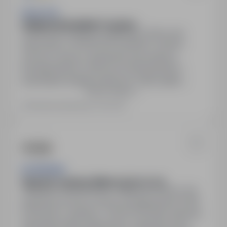
ImpactJob
OPERATOR SUWNICY (m/k/n)
Blumenrod, Niemcy, zagranica
Pełny etat
Stanowisko: OPERATOR SUWNICY (m/k/n).
Umowa o pracę z niemieckim pracodawcą.
Wynagrodzenie: 15,69 euro brutto/godzina +
ewentualne dodatki zmianowe. Pełny pakiet
Pokaż więcej
socjalny. Zakwaterowanie zapewnione. Praca w
systemie 3-zmianowym, z możliwością nadgodzin
Ostatnia aktualizacja: 5 dni temu
i pracy w weekendy. Pomoc w organizacji
wyjazdu oraz w tłumaczeniu dokumentów.
Telefon alarmowy dla dojeżdżających dostępny w
każdy weekend.
SILVERHAND
Operator suwnicy (Niemcy) (m / k / n)
Niemcy, Ichtershausen, zagranica
Pełny etat
niemiecka umowa o pracę; wynagrodzenie 15,69
EUR brutto / godzinę + 20,00 EUR diety dziennej;
zakwaterowanie zapewnione, opłacane przez