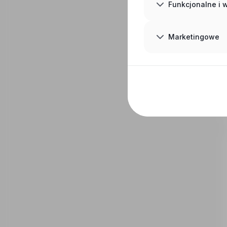
Funkcjonalne i
Marketingowe