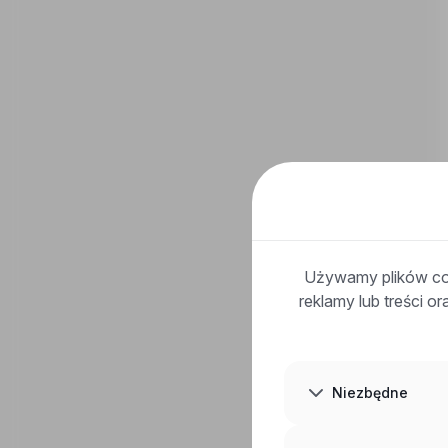
Używamy plików coo
reklamy lub treści o
Niezbędne