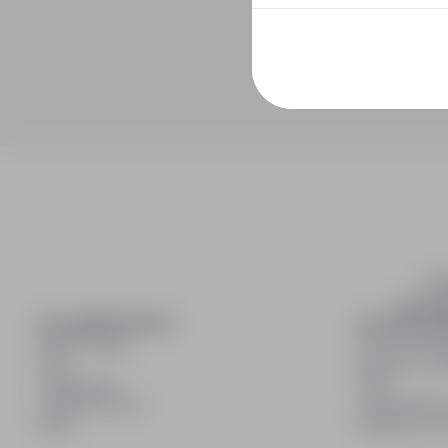
inf
wyszuki
DLA KANDYDATÓW
DLA PRACO
Pokaż oferty
Dla pracod
FAQ
Korzyści z pu
Zaloguj się
FAQ
Zarejestruj się
Zarejestruj s
Blog
Blog dla pr