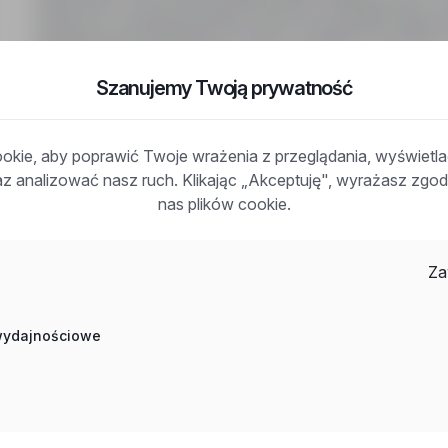
zmianowe. Gwarancja godzin nawet w przypadku braku p
Ubezpieczenie kolektywne. Praca w chłodni w systemie
A2 oraz dostępność na minimum 6-12 miesięcy.
Szanujemy Twoją prywatność
kie, aby poprawić Twoje wrażenia z przeglądania, wyświetl
raz analizować nasz ruch. Klikając „Akceptuję", wyrażasz zg
nas plików cookie.
Często zadawane pytania
Za
Jak działa wyszukiwanie ofert pracy?
Czym różni się branża od stanowiska?
 wydajnościowe
Jak szukać ofert w konkretnej lokalizacji?
Jak znaleźć oferty z podanym wynagrodzeniem?
Jak działa alert e-mail?
Co oznacza oznaczenie „Sponsorowana"?