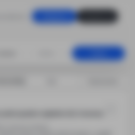
racodawców
Zaloguj się
Zarejestruj się
+25 km
Szukaj
rtuj według:
Data
Dopasowanie
zynki) z językiem angielskim (A2). Gwarancja
N / Godzinowo (Brutto)
olandia, Opmeer. Stawka: 16,19 € brutto/h + dodatki