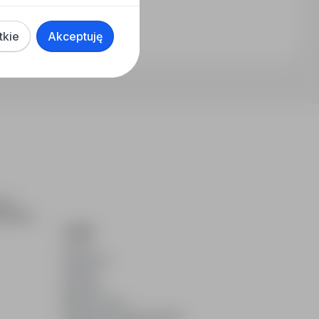
tkie
Akceptuję
ch i
dydatom.
O NAS
O nas
Partnerzy
Kariera
Kontakt
Mapa strony
Informacje korporacyjne