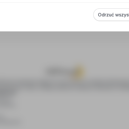
Jak zapisać interesującą ofertę?
Odrzuć wszys
Jak sortować wyniki wyszukiwania?
oPraca.pl zapewnia dostęp do nowoczesnych narzędzi rekrutacyjny
wania pracy online, oferując skuteczne wsparcie rekruterom i kan
DAWCÓW
awców
blikacji
ię
acodawców