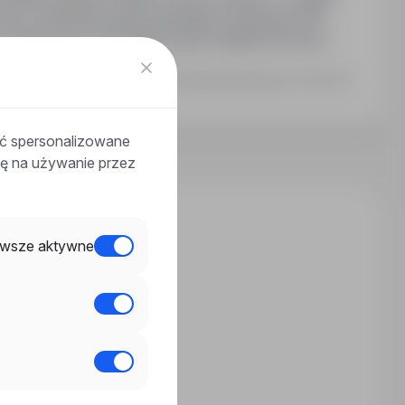
racy. Zakwaterowanie spełniające standardy SNF.
 2-zmianowym. Wymagany język angielski minimum
Ostatnia aktualizacja: 2 dni temu
ać spersonalizowane
odę na używanie przez
wsze aktywne