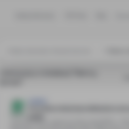
Szukaj ofert pracy
TOP Firmy
Blog
Dla p
1 oferta pracy w lokalizacji "Niemcy,
So
Opmeer"
JOBWISE
Pracownik produkcji mięsa (kiełbaski,boczek,s
godzin!
Niemcy, Opmeer, zagranica
Pełny etat
65PLN - 70PL
Stanowisko: Pracownik produkcji mięsa. Miejsce pracy: H