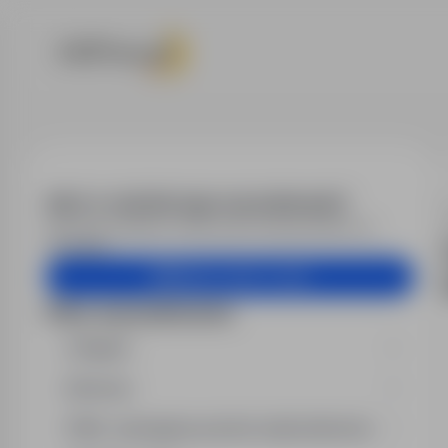
Oferty pracy
Alert e-mail dla tego wyszukiwania?
Otrzymuj podobne oferty pracy bezpośrednio na
skrzynkę.
Utwórz alert e-mail
Filtry wyszukiwania
Region
Branża
Min. wymagany poziom wykształcenia