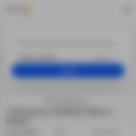
Oferty pracy
+25 km
Szukaj
Filtry wyszukiwania
1 oferta pracy w lokalizacji "Niemcy,
Minden"
Sortuj według:
Data
Dopasowanie