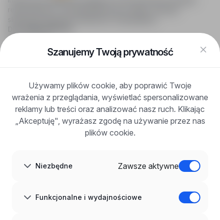
rekrutacyjnych i wyszukiwania pracy online, oferując
skuteczne wsparcie rekruterom i kandydatom.
DLA KANDYDATÓW
Pokaż oferty
FAQ
Szanujemy Twoją prywatność
Zaloguj się
Zarejestruj się
Blog
Używamy plików cookie, aby poprawić Twoje
DLA PRACODAWCÓW
wrażenia z przeglądania, wyświetlać spersonalizowane
Dla pracodawców
Korzyści z publikacji
reklamy lub treści oraz analizować nasz ruch. Klikając
FAQ
„Akceptuję", wyrażasz zgodę na używanie przez nas
Zarejestruj się
plików cookie.
Blog dla pracodawców
O NAS
O nas
Zawsze aktywne
Niezbędne
Partnerzy
Kariera
Kontakt
Mapa strony
Funkcjonalne i wydajnościowe
Informacje korporacyjne
RODO w infoPraca.pl