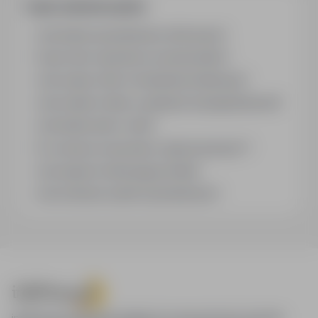
Często zadawane pytania
Jak działa wyszukiwanie ofert pracy?
Czym różni się branża od stanowiska?
Jak szukać ofert w konkretnej lokalizacji?
Jak znaleźć oferty z podanym wynagrodzeniem?
Jak działa alert e-mail?
Co oznacza oznaczenie „Sponsorowana"?
Jak zapisać interesującą ofertę?
Jak sortować wyniki wyszukiwania?
infoPraca.pl zapewnia dostęp do nowoczesnych narzędzi