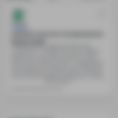
JOBWISE
Lakiernik proszkowy bez wymaganego języka.
Wysokie zarobki!
Niemcy, Minden, zagranica
Pełny etat
19 000PLN - 21 000PLN / Miesięcznie (Brutto)
Zarobki za m/c przy 168h wynoszą ok. 2800-
3000 € netto. Możliwość pracy w nadgodzinach
oraz stabilna praca na dłuższy okres. Niemiecka
umowa z pełnym pakietem ubezpieczeń. Pokoje
Pokaż więcej
jedno lub dwu-osobowe (możliwość wyboru).
Cykliczne podwyżki i premie, możliwość zaliczek
Ostatnia aktualizacja: wczoraj
oraz wsparcie polskiego koordynatora. Praca w
systemie 2 zmian.