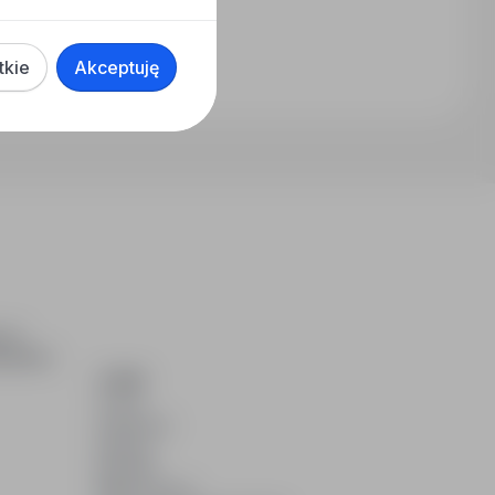
tkie
Akceptuję
ch i
dydatom.
O NAS
O nas
Partnerzy
Kariera
Kontakt
Mapa strony