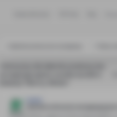
Szukaj ofert pracy
TOP Firmy
Blog
Dla p
1 oferta pracy dla: lakiernik proszkowy bez
wymaganego języka. wysokie zarobki! w
So
lokalizacji "Niemcy, Minden"
JOBWISE
Lakiernik proszkowy bez wymaganego języka.
Niemcy, Minden, zagranica
Pełny etat
19 000PLN - 2