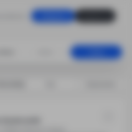
racodawców
Zaloguj się
Zarejestruj się
+25 km
Szukaj
rtuj według:
Data
Dopasowanie
 Wysokie zarobki!
1 000PLN / Miesięcznie (Brutto)