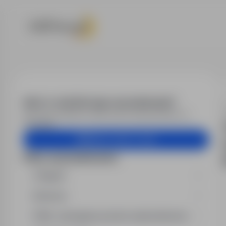
Oferty pracy
Alert e-mail dla tego wyszukiwania?
Otrzymuj podobne oferty pracy bezpośrednio na
skrzynkę.
Utwórz alert e-mail
Filtry wyszukiwania
Region
Branża
Min. wymagany poziom wykształcenia