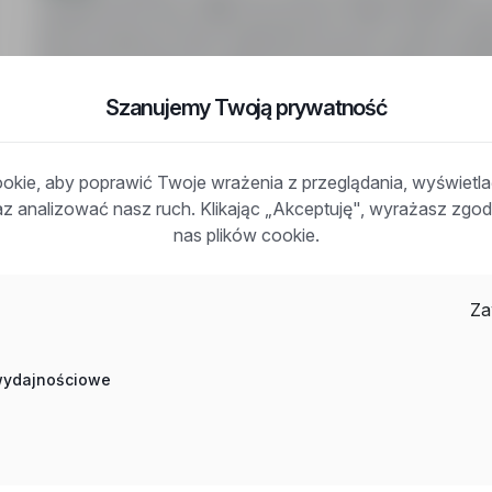
Zarobki za m/c przy 168h wynoszą ok. 2800-3000 € nett
praca na dłuższy okres. Niemiecka umowa z pełnym pak
(możliwość wyboru). Cykliczne podwyżki i premie, możli
Praca w systemie 2 zmian.
Szanujemy Twoją prywatność
kie, aby poprawić Twoje wrażenia z przeglądania, wyświetl
raz analizować nasz ruch. Klikając „Akceptuję", wyrażasz zg
nas plików cookie.
Często zadawane pytania
Za
Jak działa wyszukiwanie ofert pracy?
Czym różni się branża od stanowiska?
 wydajnościowe
Jak szukać ofert w konkretnej lokalizacji?
Jak znaleźć oferty z podanym wynagrodzeniem?
Jak działa alert e-mail?