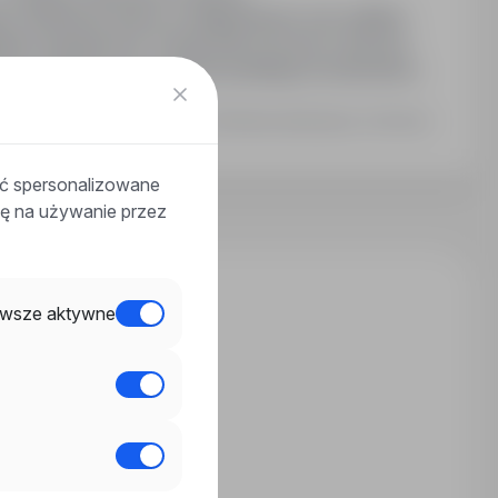
o. Możliwość pracy w nadgodzinach oraz stabilna
ietem ubezpieczeń. Pokoje jedno lub dwu-osobowe
wość zaliczek oraz wsparcie polskiego koordynatora.
Ostatnia aktualizacja: 3 dni temu
ać spersonalizowane
odę na używanie przez
wsze aktywne