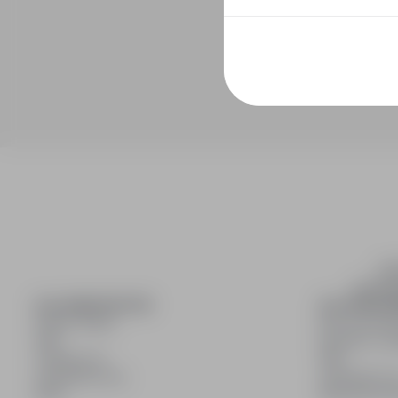
inf
wyszuki
DLA KANDYDATÓW
DLA PRACO
Pokaż oferty
Dla pracod
FAQ
Korzyści z pu
Zaloguj się
FAQ
Zarejestruj się
Zarejestruj s
Blog
Blog dla pr