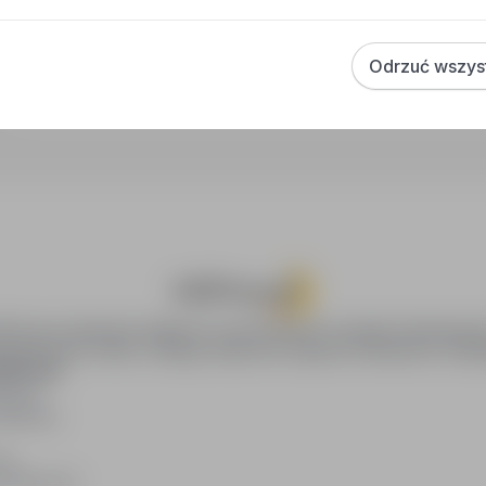
Co oznacza oznaczenie „Sponsorowana"?
Jak zapisać interesującą ofertę?
Odrzuć wszys
Jak sortować wyniki wyszukiwania?
oPraca.pl zapewnia dostęp do nowoczesnych narzędzi rekrutacyjny
wania pracy online, oferując skuteczne wsparcie rekruterom i kan
DAWCÓW
awców
blikacji
ię
acodawców