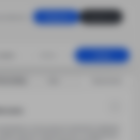
racodawców
Zaloguj się
Zarejestruj się
+25 km
Szukaj
rtuj według:
Data
Dopasowanie
 (m/k/n)
atrudnienie w renomowanych niemieckich zakładach.
dodatki zmianowe. Możliwość pracy w nadgodzinach.