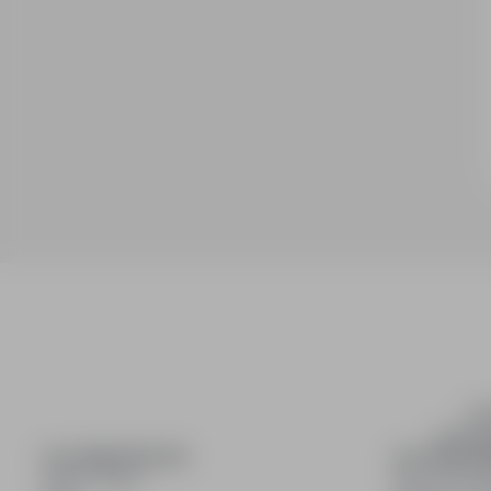
inf
wyszuki
DLA KANDYDATÓW
DLA PRACO
Pokaż oferty
Dla pracod