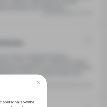
stem 3-zmianowy. Telefon alarmowy dla osób
izacji wyjazdu oraz w tłumaczeniu i…
Ostatnia aktualizacja: 4 dni temu
OWE (m/k/n)
Umowa o pracę z niemieckim pracodawcą.
mianowe. Praca w systemie 3-zmianowym (możliwy
gotrwałe zatrudnienie w renomowanych niemieckich
dgodzinach. Pomoc w organizacji wyjazdu oraz
cej
Ostatnia aktualizacja: 5 dni temu
ać spersonalizowane