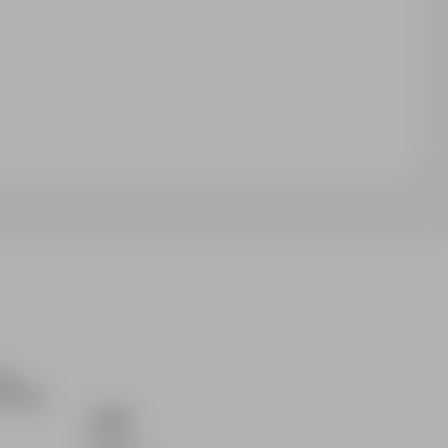
ch i
dydatom.
O NAS
O nas