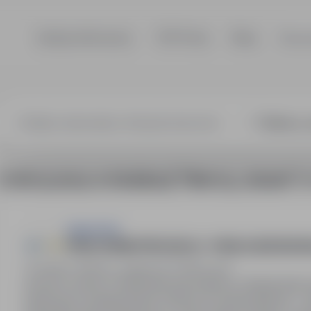
Szukaj ofert pracy
TOP Firmy
Blog
Dla p
3 oferty pracy w lokalizacji "Niemcy, Jessen"
So
ImpactJob
PRACOWNIK PRODUKCJI - PRACA SEZONOWA
Jessen, Niemcy, zagranica
Pełny etat
Umowa o pracę z niemieckim pracodawcą. Długotrwałe z
Atrakcyjne wynagrodzenie 15,69 euro brutto/godzina + 