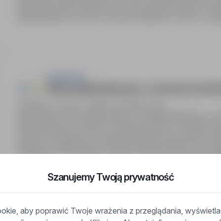
Zakwaterowanie zapewnione. Pełny pakiet socjalny. Sy
dojeżdżających czynny w każdy weekend. Pomoc w organ
ImpactJob
PRACOWNIK PRODUKCJI - BUTELKI PLASTIK
Niemcy, Jessen, zagranica
Pełny etat
Stanowisko: Pracownik produkcji - butelki plastikowe. 
Wynagrodzenie: 14,96 euro brutto/godzina + dodatki z
system 4-brygadowy). Zakwaterowanie zapewnione. Dłu
zakładach. Pełny pakiet socjalny. Możliwość pracy w na
Pokaż wię
opieka ze…
Szanujemy Twoją prywatność
kie, aby poprawić Twoje wrażenia z przeglądania, wyświetl