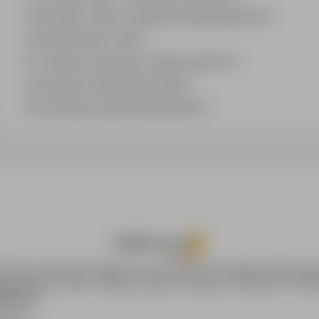
Jak znaleźć oferty z podanym wynagrodzeniem?
Jak działa alert e-mail?
Co oznacza oznaczenie „Sponsorowana"?
Jak zapisać interesującą ofertę?
Jak sortować wyniki wyszukiwania?
oPraca.pl zapewnia dostęp do nowoczesnych narzędzi rekrutacyjny
wania pracy online, oferując skuteczne wsparcie rekruterom i kan
DAWCÓW
awców