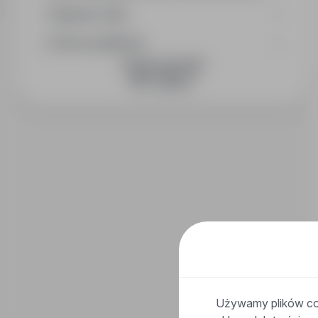
Wymiar etatu
Okres publikacji
DOŁĄCZ DO NAS
Używamy plików coo