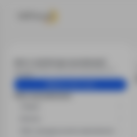
Oferty pracy
Alert e-mail dla tego wyszukiwania?
Otrzymuj podobne oferty pracy bezpośrednio na
skrzynkę.
Utwórz alert e-mail
Filtry wyszukiwania
Region
Branża
Min. wymagany poziom wykształcenia