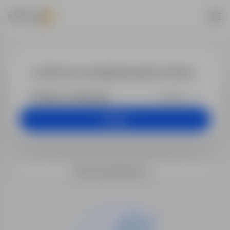
Oferty pracy
+25 km
Szukaj
Filtry wyszukiwania