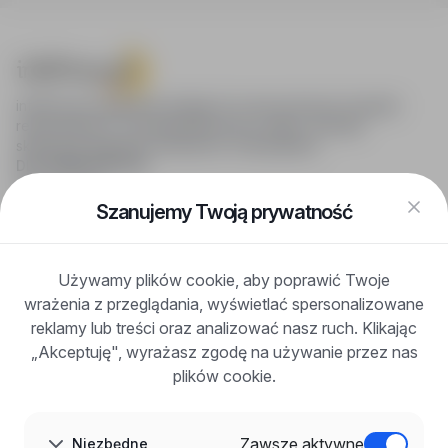
infoPraca.pl zapewnia dostęp do nowoczesnych narzędzi
rekrutacyjnych i wyszukiwania pracy online, oferując
skuteczne wsparcie rekruterom i kandydatom.
DLA KANDYDATÓW
Pokaż oferty
FAQ
Szanujemy Twoją prywatność
Zaloguj się
Zarejestruj się
Blog
Używamy plików cookie, aby poprawić Twoje
DLA PRACODAWCÓW
wrażenia z przeglądania, wyświetlać spersonalizowane
Dla pracodawców
Korzyści z publikacji
reklamy lub treści oraz analizować nasz ruch. Klikając
FAQ
„Akceptuję", wyrażasz zgodę na używanie przez nas
Zarejestruj się
plików cookie.
Blog dla pracodawców
O NAS
O nas
Zawsze aktywne
Niezbędne
Partnerzy