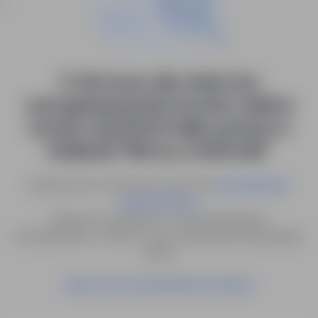
0 ofert pracy dla: stolarz bez
wymaganego języka (montaż mebli na
wymiar na jachtach). blisko granicy! w
lokalizacji "Niemcy, Greifswald"
Spróbuj innych słów kluczowych lub
wyszukiwanie
.
zaawansowane
Możesz też zapisać to wyszukiwanie jako
powiadomienie, a damy Ci znać, gdy pojawi się pasująca
oferta.
Zapisz się na powiadomienia mailowe