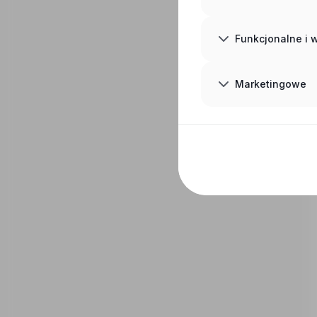
Funkcjonalne i
Marketingowe