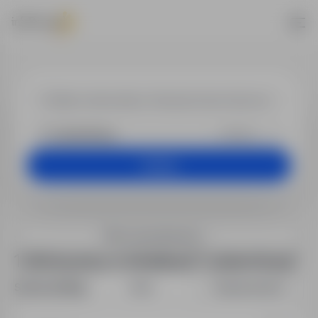
Praca w lokali
+25 km
Szukaj
Filtry wyszukiwania
1 oferta pracy w lokalizacji "Luksemburg"
Sortuj według:
Data
Dopasowanie