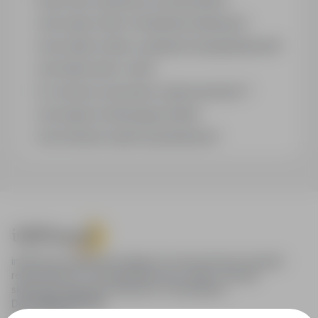
Czym różni się branża od stanowiska?
Jak szukać ofert w konkretnej lokalizacji?
Jak znaleźć oferty z podanym wynagrodzeniem?
Jak działa alert e-mail?
Co oznacza oznaczenie „Sponsorowana"?
Jak zapisać interesującą ofertę?
Jak sortować wyniki wyszukiwania?
infoPraca.pl zapewnia dostęp do nowoczesnych narzędzi
rekrutacyjnych i wyszukiwania pracy online, oferując
skuteczne wsparcie rekruterom i kandydatom.
DLA KANDYDATÓW
Pokaż oferty