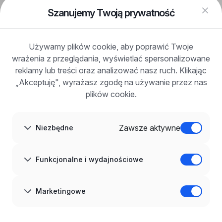
FAQ
Szanujemy Twoją prywatność
Zaloguj się
Zarejestruj się
Blog
Używamy plików cookie, aby poprawić Twoje
DLA PRACODAWCÓW
wrażenia z przeglądania, wyświetlać spersonalizowane
Dla pracodawców
Korzyści z publikacji
reklamy lub treści oraz analizować nasz ruch. Klikając
FAQ
„Akceptuję", wyrażasz zgodę na używanie przez nas
Zarejestruj się
plików cookie.
Blog dla pracodawców
O NAS
O nas
Zawsze aktywne
Niezbędne
Partnerzy
Kariera
Kontakt
Mapa strony
Funkcjonalne i wydajnościowe
Informacje korporacyjne
RODO w infoPraca.pl
JĘZYK
Marketingowe
Polski
DOŁĄCZ DO NAS