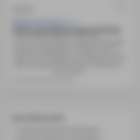
Bilfinger ISP Poland Sp. z o.o.
Monter suchej zabudowy wnętrz 2026 (K/M)
Luksemburg, zagranica
Pełny etat
Umowa o pracę zgodna z prawem luksemburskim.
Wysokie wynagrodzenie: od 16,50€ do 23€, w
zależności od umiejętności i doświadczenia. Pełny
zakres ubezpieczeń zdrowotnych i emerytalnych.
Pokaż więcej
Korzystny system rotacyjny z zjazdami do kraju.
Zakwaterowanie organizowane przez
Ostatnia aktualizacja: wczoraj
pracodawcę, blisko budów. Transport na miejsce
pracy oraz wyposażenie w narzędzia i odzież
roboczą. Wypłacane dodatki za złą pogodę…
Często zadawane pytania
Jak działa wyszukiwanie ofert pracy?