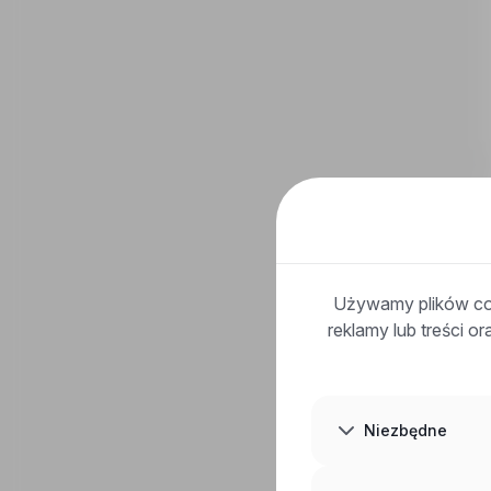
Używamy plików coo
reklamy lub treści o
Niezbędne