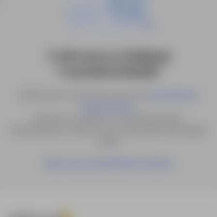
0 ofert pracy w lokalizacji
"Leeredam/Holandia"
Spróbuj innych słów kluczowych lub
wyszukiwanie
.
zaawansowane
Możesz też zapisać to wyszukiwanie jako
powiadomienie, a damy Ci znać, gdy pojawi się pasująca
oferta.
Zapisz się na powiadomienia mailowe