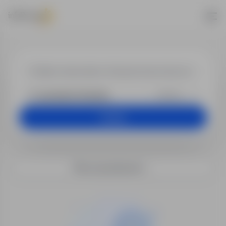
Oferty pracy
+25 km
Szukaj
Filtry wyszukiwania