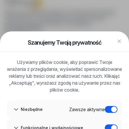
infoPraca.pl zapewnia dostęp do nowoczesnych narzędzi
rekrutacyjnych i wyszukiwania pracy online, oferując
skuteczne wsparcie rekruterom i kandydatom.
DLA KANDYDATÓW
Pokaż oferty
FAQ
Szanujemy Twoją prywatność
Zaloguj się
Zarejestruj się
Blog
Używamy plików cookie, aby poprawić Twoje
DLA PRACODAWCÓW
wrażenia z przeglądania, wyświetlać spersonalizowane
Dla pracodawców
Korzyści z publikacji
reklamy lub treści oraz analizować nasz ruch. Klikając
FAQ
„Akceptuję", wyrażasz zgodę na używanie przez nas
Zarejestruj się
plików cookie.
Blog dla pracodawców
O NAS
O nas
Zawsze aktywne
Niezbędne
Partnerzy
Kariera
Kontakt
Mapa strony
Funkcjonalne i wydajnościowe