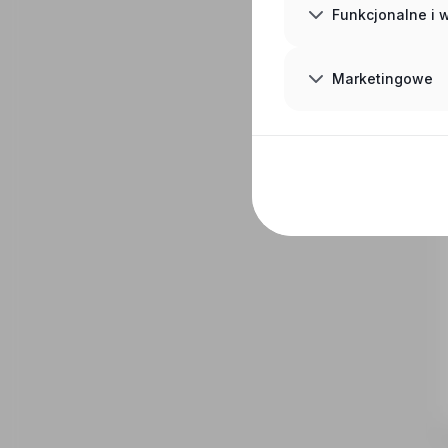
Funkcjonalne i
Marketingowe