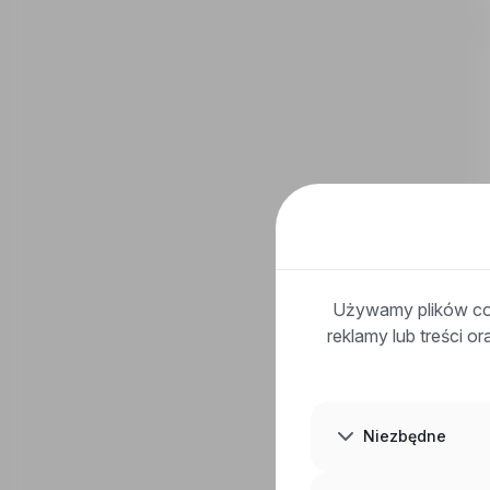
Używamy plików coo
reklamy lub treści o
Niezbędne