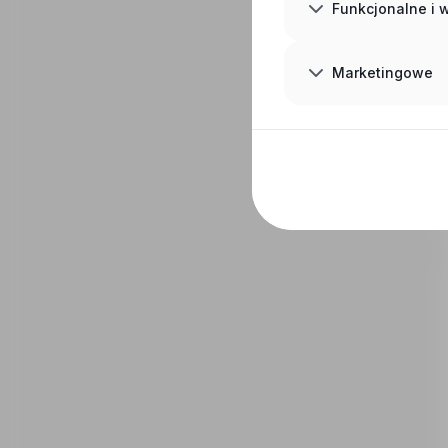
Funkcjonalne i
Marketingowe