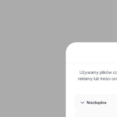
Używamy plików coo
reklamy lub treści o
Niezbędne