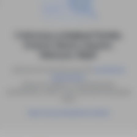
0 ofert pracy w lokalizacji "Końskie,
Krasocin, Oleszno, Łopuszno,
Radoszyce, Słupia"
Spróbuj innych słów kluczowych lub
wyszukiwanie
.
zaawansowane
Możesz też zapisać to wyszukiwanie jako
powiadomienie, a damy Ci znać, gdy pojawi się pasująca
oferta.
Zapisz się na powiadomienia mailowe