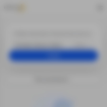
Praca w lokali
+25 km
Szukaj
Filtry wyszukiwania