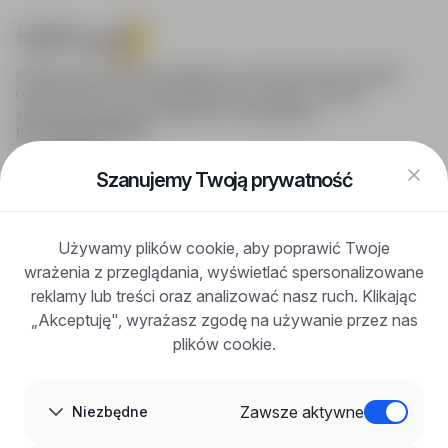
infoPraca.pl zapewnia dostęp do nowoczesnych narzędzi
rekrutacyjnych i wyszukiwania pracy online, oferując
skuteczne wsparcie rekruterom i kandydatom.
DLA KANDYDATÓW
Pokaż oferty
FAQ
Szanujemy Twoją prywatność
Zaloguj się
Zarejestruj się
Blog
Używamy plików cookie, aby poprawić Twoje
DLA PRACODAWCÓW
wrażenia z przeglądania, wyświetlać spersonalizowane
Dla pracodawców
Korzyści z publikacji
reklamy lub treści oraz analizować nasz ruch. Klikając
FAQ
„Akceptuję", wyrażasz zgodę na używanie przez nas
Zarejestruj się
plików cookie.
Blog dla pracodawców
O NAS
O nas
Zawsze aktywne
Niezbędne
Partnerzy
Kariera