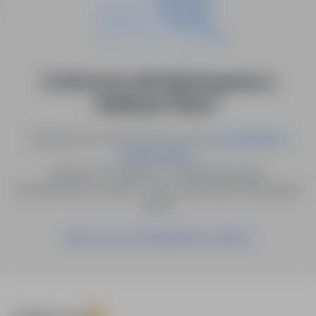
0 ofert pracy dla: fizjoterapeuta w
lokalizacji "Kielce"
Spróbuj innych słów kluczowych lub
wyszukiwanie
.
zaawansowane
Możesz też zapisać to wyszukiwanie jako
powiadomienie, a damy Ci znać, gdy pojawi się pasująca
oferta.
Zapisz się na powiadomienia mailowe