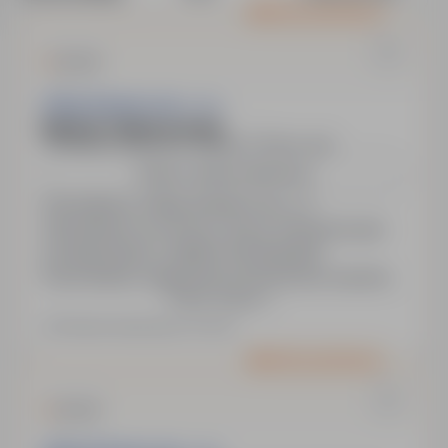
Oferta wyróżniona
Lifting Solutions Sp. z o.o.
Elektryk / Elektromonter
Gliwice, Katowice, śląskie
Pełny etat
Zobacz więcej lokalizacji
Pracodawca: Lifting Solutions Sp. o.o.
Zatrudnienie na umowę o pracę. Konkurencyjne
wynagrodzenie, ustalane indywidualnie.
Pracownikom zapewnione komfortowe warunki
Pokaż więcej
zakwaterowania oraz transport, diety. Praca w
delegacjach (60% za granicą, 40% w Polsce).
Ostatnia aktualizacja: wczoraj
Nowoczesny sprzęt i narzędzia pracy. Oferowane
Oferta wyróżniona
szkolenia zawodowe oraz opieka medyczna i
dodatkowe ubezpieczenie.