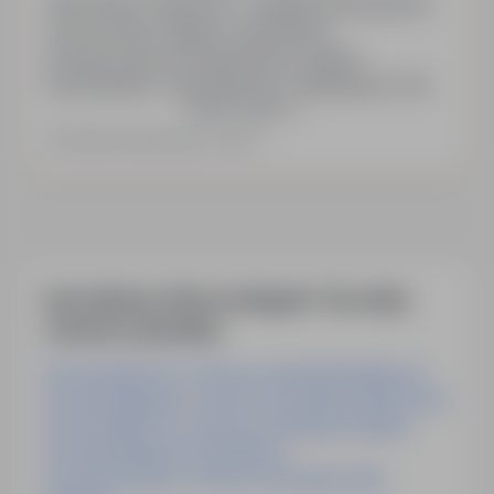
Stanowisko: Supervisor – projekty przemysłowe.
Umowa stała, ciągłość zatrudnienia.
Konkurencyjne wynagrodzenie ustalane
indywidualnie. Praca głównie w delegacjach (60%
Pokaż więcej
za granicą, 40% w Polsce), zapewnione
komfortowe zakwaterowanie, transport oraz diety.
Ostatnia aktualizacja: wczoraj
Nowoczesny sprzęt i narzędzia pracy,
profesjonalna odzież robocza. Możliwości
rozwoju przez szkolenia, gwarantowana opieka
medyczna oraz…
Inne ciekawe oferty w kategorii - Praca bhp-
ochrona-srodowiska
Praca Inspektor Ds. Ochrony środowiska Bydgoszcz
Praca Specjalista Ds. Ochrony środowiska Zielona Góra
Praca Inspektor Ds. Ochrony środowiska Holandia
Praca Specjalista Ds. Bhp Niemcy
Praca Kierownik Ds. Ochrony środowiska I Bhp