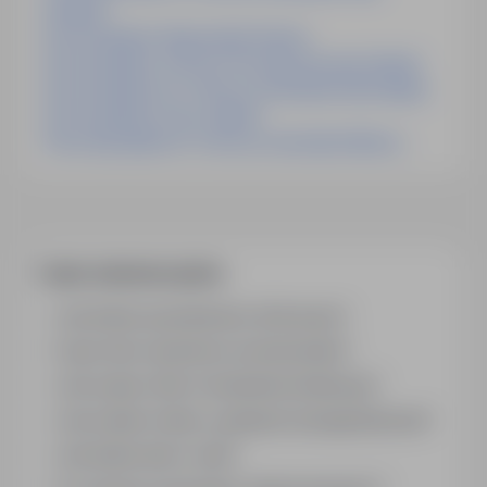
Holandia
Praca Inspektor Wojewódzki Kraków
Praca Inspektor Ochrony Przeciwpożarowej Gdańsk
Praca Inspektor Ds. Ochrony środowiska Ruda Śląska
Praca Inspektor Pracy Gdańsk
Praca Specjalista Ds. Ochrony środowiska Niemcy
Często zadawane pytania
Jak działa wyszukiwanie ofert pracy?
Czym różni się branża od stanowiska?
Jak szukać ofert w konkretnej lokalizacji?
Jak znaleźć oferty z podanym wynagrodzeniem?
Jak działa alert e-mail?