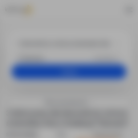
Praca - kierow
Dowolna
Szukaj
Filtry wyszukiwania
3 oferty pracy dla: kierownik ds. ochrony
środowiska i bhp w lokalizacji "Katowice"
Sortuj według:
Data
Dopasowanie