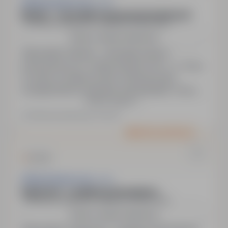
Lifting Solutions Sp. z o.o.
Monter – mechanik maszyn przemysłowych
Gliwice, Katowice, śląskie
Pełny etat
Zobacz więcej lokalizacji
Stanowisko: Monter – mechanik maszyn
przemysłowych w Lifting Solutions Sp. o.o. Praca
od zaraz na stałej umowie. Konkurencyjne
wynagrodzenie omawiane indywidualnie. Praca w
Pokaż więcej
delegacjach (60% zagranica, 40% Polska) z
zapewnieniem komfortowego zakwaterowania,
Ostatnia aktualizacja: wczoraj
transportu i diet. Dostęp do nowoczesnego
Oferta wyróżniona
sprzętu i narzędzi oraz odzieży roboczej.
Gwarancja opieki medycznej i dodatkowego
ubezpieczenia…
Lifting Solutions Sp. z o.o.
Supervisor – projekty przemysłowe
Gliwice, Katowice, śląskie
Pełny etat
Zobacz więcej lokalizacji