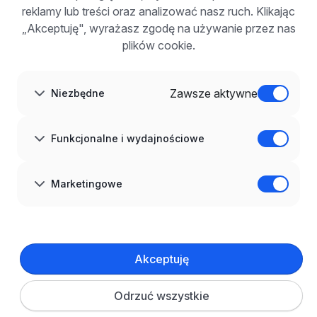
Korzyści z publikacji
reklamy lub treści oraz analizować nasz ruch. Klikając
FAQ
„Akceptuję", wyrażasz zgodę na używanie przez nas
Zarejestruj się
plików cookie.
Blog dla pracodawców
O NAS
O nas
Zawsze aktywne
Niezbędne
Partnerzy
Kariera
Kontakt
Mapa strony
Funkcjonalne i wydajnościowe
Informacje korporacyjne
RODO w infoPraca.pl
JĘZYK
Marketingowe
Polski
DOŁĄCZ DO NAS
© 2008–
2026
infoPraca.pl. Wszelkie prawa zastrzeżone.
Akceptuję
INFORMACJE PRAWNE
Regulamin
Polityka prywatności
Polityka cookies
Odrzuć wszystkie
Ustawienia plików cookie