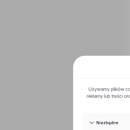
Używamy plików coo
reklamy lub treści o
Niezbędne