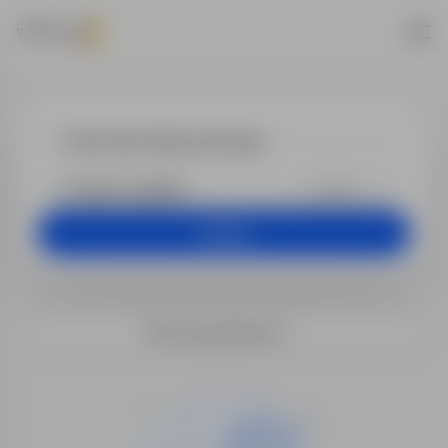
Praca - kiero
+25 km
Szukaj
Filtry wyszukiwania