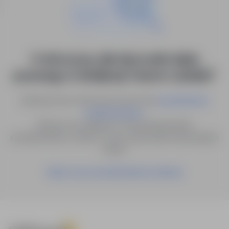
0 ofert pracy dla: kierownik działu
prawnego w lokalizacji "Janów Lubelski"
Spróbuj innych słów kluczowych lub
wyszukiwanie
.
zaawansowane
Możesz też zapisać to wyszukiwanie jako
powiadomienie, a damy Ci znać, gdy pojawi się pasująca
oferta.
Zapisz się na powiadomienia mailowe