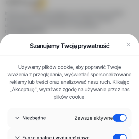
infoPraca.pl zapewnia dostęp do nowoczesnych narzędzi
rekrutacyjnych i wyszukiwania pracy online, oferując
skuteczne wsparcie rekruterom i kandydatom.
DLA KANDYDATÓW
Pokaż oferty
FAQ
Szanujemy Twoją prywatność
Zaloguj się
Zarejestruj się
Blog
Używamy plików cookie, aby poprawić Twoje
DLA PRACODAWCÓW
wrażenia z przeglądania, wyświetlać spersonalizowane
Dla pracodawców
Korzyści z publikacji
reklamy lub treści oraz analizować nasz ruch. Klikając
FAQ
„Akceptuję", wyrażasz zgodę na używanie przez nas
Zarejestruj się
plików cookie.
Blog dla pracodawców
O NAS
O nas
Zawsze aktywne
Niezbędne
Partnerzy
Kariera
Kontakt
Mapa strony
Funkcjonalne i wydajnościowe