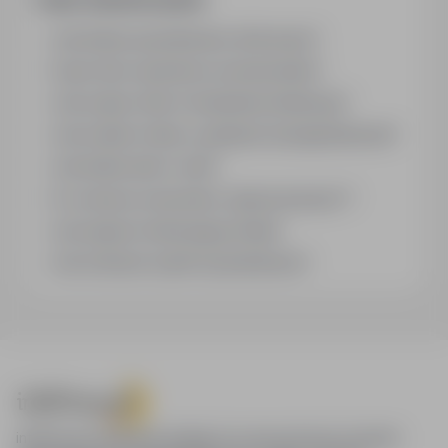
Jak działa wyszukiwanie ofert pracy?
Czym różni się branża od stanowiska?
Jak szukać ofert w konkretnej lokalizacji?
Jak znaleźć oferty z podanym wynagrodzeniem?
Jak działa alert e-mail?
Co oznacza oznaczenie „Sponsorowana"?
Jak zapisać interesującą ofertę?
Jak sortować wyniki wyszukiwania?
infoPraca.pl zapewnia dostęp do nowoczesnych narzędzi