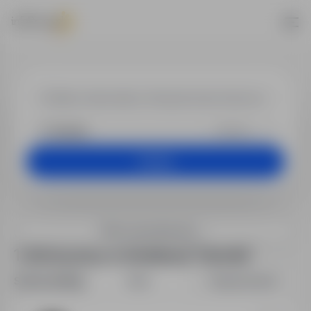
Praca w lokaliza
+25 km
Szukaj
Filtry wyszukiwania
1 oferta pracy w lokalizacji "Irlandia"
Sortuj według:
Data
Dopasowanie