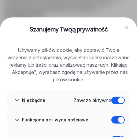
rekrutacyjnych i wyszukiwania pracy online, oferując
skuteczne wsparcie rekruterom i kandydatom.
DLA KANDYDATÓW
Pokaż oferty
FAQ
Szanujemy Twoją prywatność
Zaloguj się
Zarejestruj się
Blog
Używamy plików cookie, aby poprawić Twoje
DLA PRACODAWCÓW
wrażenia z przeglądania, wyświetlać spersonalizowane
Dla pracodawców
Korzyści z publikacji
reklamy lub treści oraz analizować nasz ruch. Klikając
FAQ
„Akceptuję", wyrażasz zgodę na używanie przez nas
Zarejestruj się
plików cookie.
Blog dla pracodawców
O NAS
O nas
Zawsze aktywne
Niezbędne
Partnerzy
Kariera
Kontakt
Mapa strony
Funkcjonalne i wydajnościowe
Informacje korporacyjne
RODO w infoPraca.pl