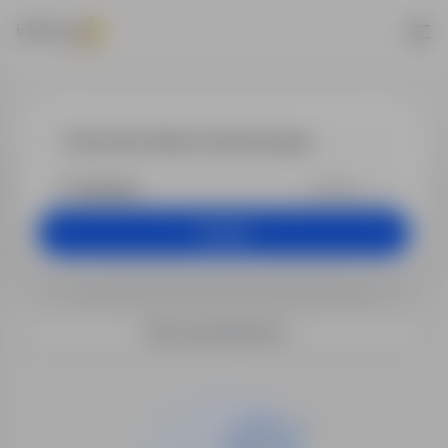
Praca - kierow
+25 km
Szukaj
Filtry wyszukiwania