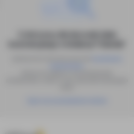
0 ofert pracy dla: kierownik działu
konstrukcyjnego w lokalizacji "Holandia"
Spróbuj innych słów kluczowych lub
wyszukiwanie
.
zaawansowane
Możesz też zapisać to wyszukiwanie jako
powiadomienie, a damy Ci znać, gdy pojawi się pasująca
oferta.
Zapisz się na powiadomienia mailowe