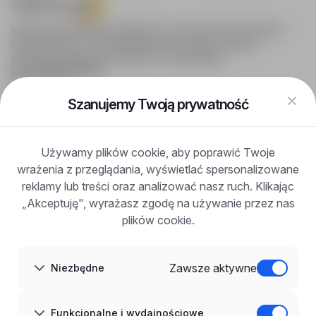
infoPraca.pl zapewnia dostęp do nowoczesnych narzędzi
rekrutacyjnych i wyszukiwania pracy online, oferując
skuteczne wsparcie rekruterom i kandydatom.
DLA KANDYDATÓW
Pokaż oferty
FAQ
Szanujemy Twoją prywatność
Zaloguj się
Zarejestruj się
Blog
Używamy plików cookie, aby poprawić Twoje
DLA PRACODAWCÓW
wrażenia z przeglądania, wyświetlać spersonalizowane
Dla pracodawców
Korzyści z publikacji
reklamy lub treści oraz analizować nasz ruch. Klikając
FAQ
„Akceptuję", wyrażasz zgodę na używanie przez nas
Zarejestruj się
plików cookie.
Blog dla pracodawców
O NAS
O nas
Zawsze aktywne
Niezbędne
Partnerzy
Kariera
Kontakt
Mapa strony
Funkcjonalne i wydajnościowe