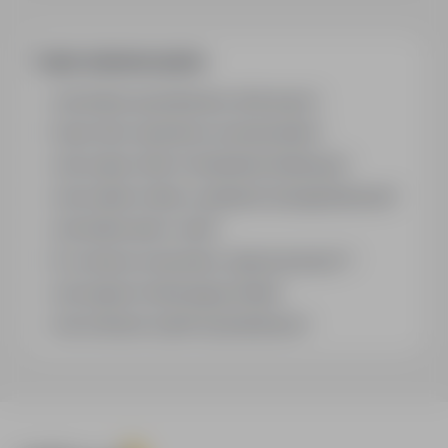
zagwarantowane (koszt po stronie pracownika)…
Często zadawane pytania
Jak działa wyszukiwanie ofert pracy?
Czym różni się branża od stanowiska?
Jak szukać ofert w konkretnej lokalizacji?
Jak znaleźć oferty z podanym wynagrodzeniem?
Jak działa alert e-mail?
Co oznacza oznaczenie „Sponsorowana"?
Jak zapisać interesującą ofertę?
Jak sortować wyniki wyszukiwania?