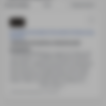
Sortuj według:
Data
Dopasowanie
Perspektiva Doradztwo Personalne & Outsourcing
Services
Lakiernik przemysłowy: natryskowy lub
proszkowy
HILPOLTSTEIN Niemcy, zagranica
Pełny etat
20 000PLN - 21 000PLN / Miesięcznie (Brutto)
Stanowisko: Lakiernik przemysłowy (natryskowy
lub proszkowy). Wynagrodzenie: około 3150€
netto miesięcznie (stawka godzinowa 15,69 €
brutto). Diety: do 400€ netto za dojazdy do
Pokaż więcej
rodziny, 25€ netto dodatku mieszkaniowego za
dzień, 14€ netto diety VM. Dodatki: 25% za
Ostatnia aktualizacja: 4 dni temu
nadgodziny, 25 dni płatnego urlopu, Urlaubs- und
Weihnachtsgeld. Zakwaterowanie