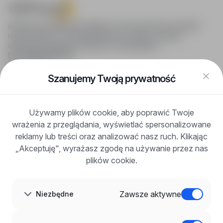
infoPraca.pl zapewnia dostęp do nowoczesnych narzędzi
rekrutacyjnych i wyszukiwania pracy online, oferując
skuteczne wsparcie rekruterom i kandydatom.
DLA KANDYDATÓW
Pokaż oferty
FAQ
Szanujemy Twoją prywatność
Zaloguj się
Zarejestruj się
Blog
Używamy plików cookie, aby poprawić Twoje
DLA PRACODAWCÓW
wrażenia z przeglądania, wyświetlać spersonalizowane
Dla pracodawców
Korzyści z publikacji
reklamy lub treści oraz analizować nasz ruch. Klikając
FAQ
„Akceptuję", wyrażasz zgodę na używanie przez nas
Zarejestruj się
plików cookie.
Blog dla pracodawców
O NAS
O nas
Zawsze aktywne
Niezbędne
Partnerzy
Kariera
Kontakt