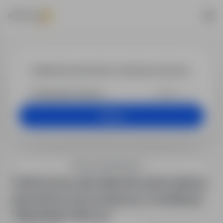
Oferty pracy
+25 km
Szukaj
Filtry wyszukiwania
1 oferta pracy dla: lakiernik przemysłowy:
natryskowy lub proszkowy w lokalizacji
"Hilpoltstein Niemcy"