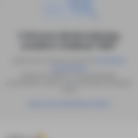
0 ofert pracy dla: kierownik grupy
produktów w lokalizacji "Gubin"
Spróbuj innych słów kluczowych lub
wyszukiwanie
.
zaawansowane
Możesz też zapisać to wyszukiwanie jako
powiadomienie, a damy Ci znać, gdy pojawi się pasująca
oferta.
Zapisz się na powiadomienia mailowe