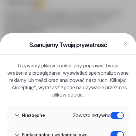
infoPraca.pl zapewnia dostęp do nowoczesnych narzędzi
rekrutacyjnych i wyszukiwania pracy online, oferując
skuteczne wsparcie rekruterom i kandydatom.
DLA KANDYDATÓW
Pokaż oferty
FAQ
Szanujemy Twoją prywatność
Zaloguj się
Zarejestruj się
Blog
Używamy plików cookie, aby poprawić Twoje
DLA PRACODAWCÓW
wrażenia z przeglądania, wyświetlać spersonalizowane
Dla pracodawców
Korzyści z publikacji
reklamy lub treści oraz analizować nasz ruch. Klikając
FAQ
„Akceptuję", wyrażasz zgodę na używanie przez nas
Zarejestruj się
plików cookie.
Blog dla pracodawców
O NAS
O nas
Zawsze aktywne
Niezbędne
Partnerzy
Kariera
Kontakt
Mapa strony
Funkcjonalne i wydajnościowe