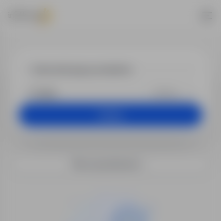
Praca - kiero
+25 km
Szukaj
Filtry wyszukiwania