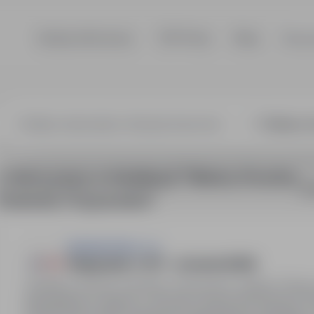
Szukaj ofert pracy
TOP Firmy
Blog
Dla p
2 oferty pracy w lokalizacji "Gliwice, Knurów,
So
Paniówki, Przyszowice"
Asistwork Sp z o.o.
Magazynier z UDT - od zaraz! (K/M)
Gliwice, Knurów, Paniówki, Przyszowice, śląskie
Pełny
Zatrudnienie w oparciu o umowę o pracę tymczasową. Pra