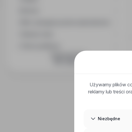
Branża
Min. wymagany poziom wykształcenia
Wymiar etatu
Okres publikacji
DOŁĄCZ DO NAS
Używamy plików coo
reklamy lub treści o
Niezbędne