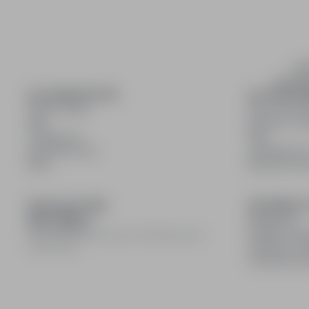
inf
wyszuki
DLA KANDYDATÓW
DLA PRACO
Pokaż oferty
Dla pracod
FAQ
Korzyści z pu
Zaloguj się
FAQ
Zarejestruj się
Zarejestruj s
Blog
Blog dla pr
DOŁĄCZ DO NAS
INFORMACJ
Regulamin
Polityka pry
© 2008–
2026
infoPraca.pl. Wszelkie prawa
Polityka coo
zastrzeżone.
Ustawienia 