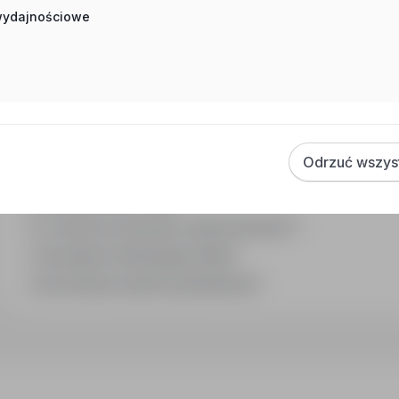
 wydajnościowe
Często zadawane pytania
Jak działa wyszukiwanie ofert pracy?
Czym różni się branża od stanowiska?
Jak szukać ofert w konkretnej lokalizacji?
Odrzuć wszys
Jak znaleźć oferty z podanym wynagrodzeniem?
Jak działa alert e-mail?
Co oznacza oznaczenie „Sponsorowana"?
Jak zapisać interesującą ofertę?
Jak sortować wyniki wyszukiwania?