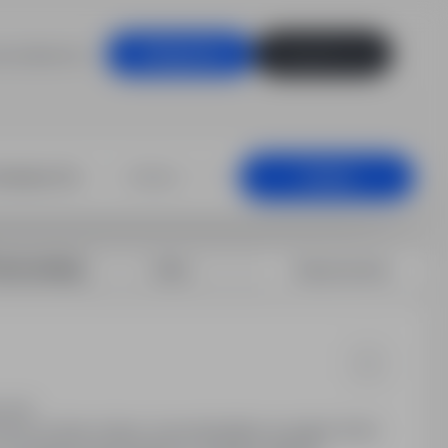
racodawców
Zaloguj się
Zarejestruj się
+25 km
Szukaj
rtuj według:
Data
Dopasowanie
 etat
ca na dwie zmiany od poniedziałku do piątku (5:30-