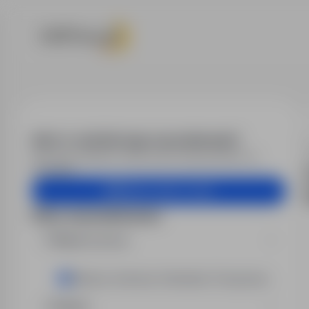
Oferty pracy
Alert e-mail dla tego wyszukiwania?
Otrzymuj podobne oferty pracy bezpośrednio na
skrzynkę.
Utwórz alert e-mail
Filtry wyszukiwania
Miejsce pracy
Gliwice, Knurów, Paniówki, Przyszowice
Region