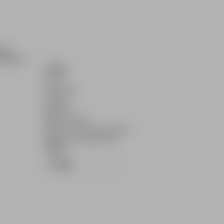
ch i
dydatom.
O NAS
O nas
Partnerzy
Kariera
Kontakt
Mapa strony
Informacje korporacyjne
RODO w infoPraca.pl
JĘZYK
Polski