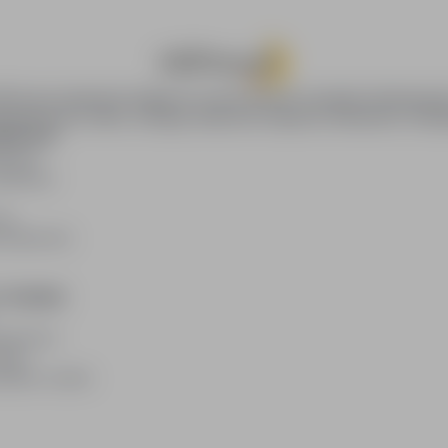
oPraca.pl zapewnia dostęp do nowoczesnych narzędzi rekrutacyjny
wania pracy online, oferując skuteczne wsparcie rekruterom i kan
DAWCÓW
awców
blikacji
ię
acodawców
E PRAWNE
watności
kies
plików cookie