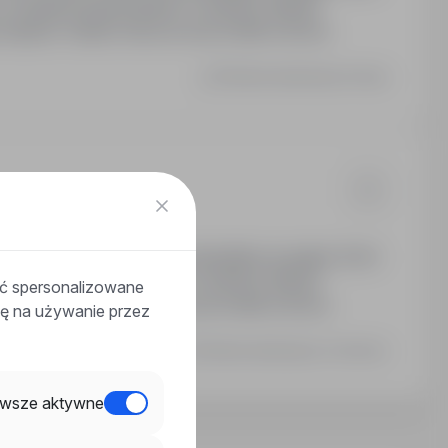
 przejście bezpośrednio w struktury Klienta.
espołu. Odzież robocza oraz środki ochrony
Ostatnia aktualizacja: Dzisiaj
 etat
ca na dwie zmiany od poniedziałku do piątku (5:30-
 przejście bezpośrednio w struktury Klienta.
ać spersonalizowane
espołu. Odzież robocza oraz środki ochrony
odę na używanie przez
Ostatnia aktualizacja: 4 dni temu
wsze aktywne