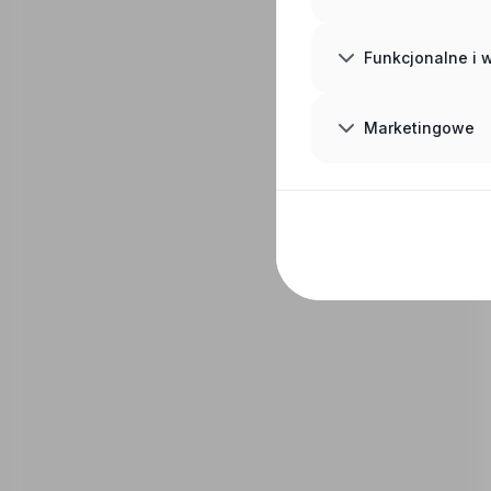
Funkcjonalne i
Marketingowe