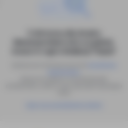
0 ofert pracy dla: doradca
klienta/sprzedawca (k,m,x) gdańsk,
branża rtv i agd w lokalizacji "Gdynia"
Spróbuj innych słów kluczowych lub
wyszukiwanie
.
zaawansowane
Możesz też zapisać to wyszukiwanie jako
powiadomienie, a damy Ci znać, gdy pojawi się pasująca
oferta.
Zapisz się na powiadomienia mailowe