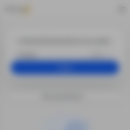
Praca - doradc
+25 km
Szukaj
Filtry wyszukiwania