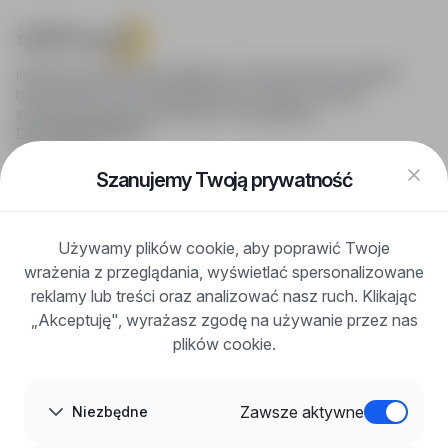
infoPraca.pl zapewnia dostęp do nowoczesnych narzędzi
rekrutacyjnych i wyszukiwania pracy online, oferując
skuteczne wsparcie rekruterom i kandydatom.
DLA KANDYDATÓW
Pokaż oferty
FAQ
Szanujemy Twoją prywatność
Zaloguj się
Zarejestruj się
Blog
Używamy plików cookie, aby poprawić Twoje
DLA PRACODAWCÓW
wrażenia z przeglądania, wyświetlać spersonalizowane
Dla pracodawców
Korzyści z publikacji
reklamy lub treści oraz analizować nasz ruch. Klikając
FAQ
„Akceptuję", wyrażasz zgodę na używanie przez nas
Zarejestruj się
plików cookie.
Blog dla pracodawców
O NAS
O nas
Zawsze aktywne
Niezbędne
Partnerzy
Kariera