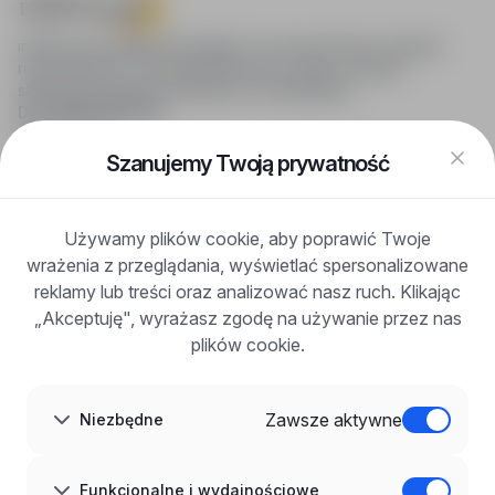
infoPraca.pl zapewnia dostęp do nowoczesnych narzędzi
rekrutacyjnych i wyszukiwania pracy online, oferując
skuteczne wsparcie rekruterom i kandydatom.
DLA KANDYDATÓW
Pokaż oferty
FAQ
Szanujemy Twoją prywatność
Zaloguj się
Zarejestruj się
Blog
Używamy plików cookie, aby poprawić Twoje
DLA PRACODAWCÓW
wrażenia z przeglądania, wyświetlać spersonalizowane
Dla pracodawców
Korzyści z publikacji
reklamy lub treści oraz analizować nasz ruch. Klikając
FAQ
„Akceptuję", wyrażasz zgodę na używanie przez nas
Zarejestruj się
plików cookie.
Blog dla pracodawców
O NAS
O nas
Zawsze aktywne
Niezbędne
Partnerzy
Kariera
Kontakt
Mapa strony
Funkcjonalne i wydajnościowe