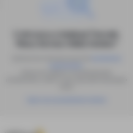
0 ofert pracy w lokalizacji "Garwolin,
Pilawa, Borowie, Kołbiel, Sobolew"
Spróbuj innych słów kluczowych lub
wyszukiwanie
.
zaawansowane
Możesz też zapisać to wyszukiwanie jako
powiadomienie, a damy Ci znać, gdy pojawi się pasująca
oferta.
Zapisz się na powiadomienia mailowe