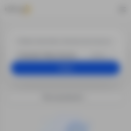
Praca w lokali
+25 km
Szukaj
Filtry wyszukiwania