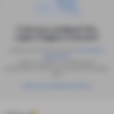
0 ofert pracy w lokalizacji "Góra,
Legnica, Księginice, Krosnowice"
Spróbuj innych słów kluczowych lub
wyszukiwanie
.
zaawansowane
Możesz też zapisać to wyszukiwanie jako
powiadomienie, a damy Ci znać, gdy pojawi się pasująca
oferta.
Zapisz się na powiadomienia mailowe