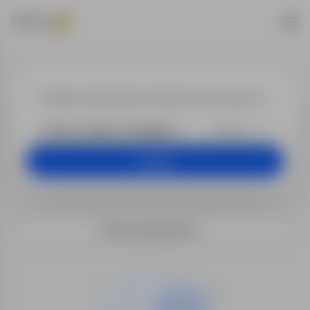
Praca w lokali
+25 km
Szukaj
Filtry wyszukiwania