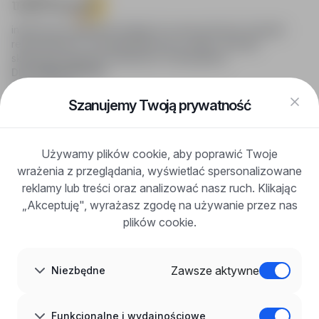
infoPraca.pl zapewnia dostęp do nowoczesnych narzędzi
rekrutacyjnych i wyszukiwania pracy online, oferując
skuteczne wsparcie rekruterom i kandydatom.
DLA KANDYDATÓW
Pokaż oferty
FAQ
Szanujemy Twoją prywatność
Zaloguj się
Zarejestruj się
Blog
Używamy plików cookie, aby poprawić Twoje
DLA PRACODAWCÓW
wrażenia z przeglądania, wyświetlać spersonalizowane
Dla pracodawców
Korzyści z publikacji
reklamy lub treści oraz analizować nasz ruch. Klikając
FAQ
„Akceptuję", wyrażasz zgodę na używanie przez nas
Zarejestruj się
plików cookie.
Blog dla pracodawców
O NAS
O nas
Zawsze aktywne
Niezbędne
Partnerzy
Kariera
Kontakt
Mapa strony
Funkcjonalne i wydajnościowe