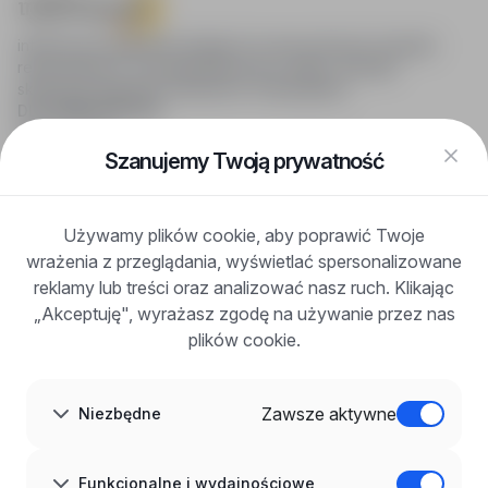
infoPraca.pl zapewnia dostęp do nowoczesnych narzędzi
rekrutacyjnych i wyszukiwania pracy online, oferując
skuteczne wsparcie rekruterom i kandydatom.
DLA KANDYDATÓW
Pokaż oferty
FAQ
Szanujemy Twoją prywatność
Zaloguj się
Zarejestruj się
Blog
Używamy plików cookie, aby poprawić Twoje
DLA PRACODAWCÓW
wrażenia z przeglądania, wyświetlać spersonalizowane
Dla pracodawców
Korzyści z publikacji
reklamy lub treści oraz analizować nasz ruch. Klikając
FAQ
„Akceptuję", wyrażasz zgodę na używanie przez nas
Zarejestruj się
plików cookie.
Blog dla pracodawców
O NAS
O nas
Zawsze aktywne
Niezbędne
Partnerzy
Kariera
Kontakt
Mapa strony
Funkcjonalne i wydajnościowe