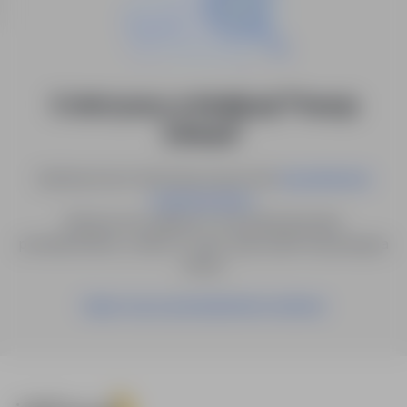
0 ofert pracy w lokalizacji "Francja
(Orlean)"
Spróbuj innych słów kluczowych lub
wyszukiwanie
.
zaawansowane
Możesz też zapisać to wyszukiwanie jako
powiadomienie, a damy Ci znać, gdy pojawi się pasująca
oferta.
Zapisz się na powiadomienia mailowe