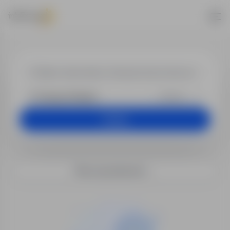
Praca w lokaliz
+25 km
Szukaj
Filtry wyszukiwania