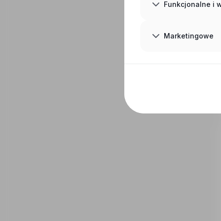
Funkcjonalne i
Marketingowe