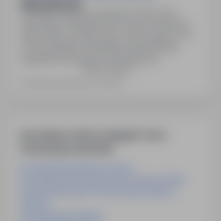
MECHANIK K/M
Elbląg, warmińsko-mazurskie
Pełny etat
Stanowisko: Mechanik K/M, umowa o pracę na
okres próbny. Godziny pracy: dwie zmiany, 6-14,
14-22 wg grafiku. Wymagane wykształcenie
zasadnicze zawodowe, mechaniczne;
Pokaż więcej
preferowane kierunki w dziedzinie mechaniki.
Miejsce pracy: ul. Mazurska 42, 82-300 Elbląg,
Ostatnia aktualizacja: 3 dni temu
woj. warmińsko-mazurskie.
Inne ciekawe oferty w kategorii - Praca
motoryzacja-automotive
Praca Mechanik Kędzierzyn-Koźle
Praca Mechanik Pojazdów Samochodowych Rypin
Praca Kontroler Stanu Technicznego Pojazdów
Holandia
Praca Mechanik Holandia