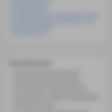
Praca Mechanik Olsztyn
Praca Mechanik Lublin
Praca Mechanik Pojazdów Samochodowych Wrocław
Praca Mechanik Pojazdów Samochodowych Toruń
Praca Mechanik Norwegia
Praca Mechanik Toruń
Często zadawane pytania
Jak działa wyszukiwanie ofert pracy?
Czym różni się branża od stanowiska?
Jak szukać ofert w konkretnej lokalizacji?
Jak znaleźć oferty z podanym wynagrodzeniem?
Jak działa alert e-mail?