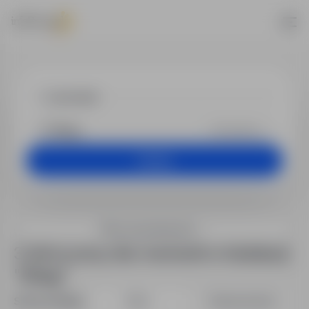
Praca - mechan
Dowolna
Szukaj
Filtry wyszukiwania
3 oferty pracy dla: mechanik w lokalizacji
"Elbląg"
Sortuj według:
Data
Dopasowanie