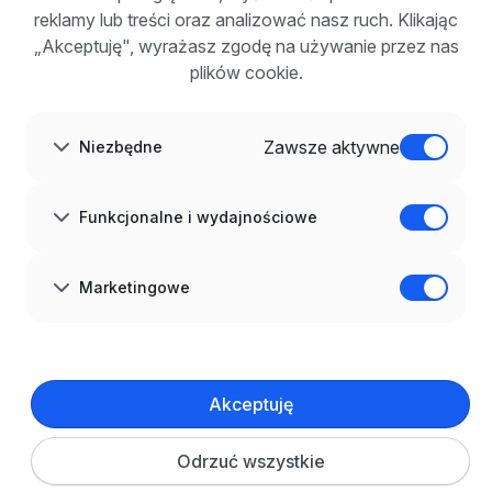
Korzyści z publikacji
reklamy lub treści oraz analizować nasz ruch. Klikając
FAQ
„Akceptuję", wyrażasz zgodę na używanie przez nas
Zarejestruj się
plików cookie.
Blog dla pracodawców
O NAS
O nas
Zawsze aktywne
Niezbędne
Partnerzy
Kariera
Kontakt
Mapa strony
Funkcjonalne i wydajnościowe
Informacje korporacyjne
RODO w infoPraca.pl
JĘZYK
Marketingowe
Polski
DOŁĄCZ DO NAS
© 2008–
2026
infoPraca.pl. Wszelkie prawa zastrzeżone.
Akceptuję
INFORMACJE PRAWNE
Regulamin
Polityka prywatności
Polityka cookies
Odrzuć wszystkie
Ustawienia plików cookie