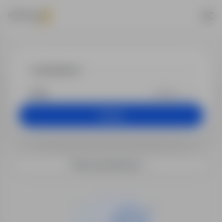
Praca - sprze
+25 km
Szukaj
Filtry wyszukiwania