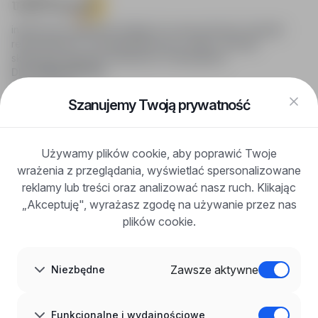
infoPraca.pl zapewnia dostęp do nowoczesnych narzędzi
rekrutacyjnych i wyszukiwania pracy online, oferując
skuteczne wsparcie rekruterom i kandydatom.
DLA KANDYDATÓW
Pokaż oferty
FAQ
Szanujemy Twoją prywatność
Zaloguj się
Zarejestruj się
Blog
Używamy plików cookie, aby poprawić Twoje
DLA PRACODAWCÓW
wrażenia z przeglądania, wyświetlać spersonalizowane
Dla pracodawców
Korzyści z publikacji
reklamy lub treści oraz analizować nasz ruch. Klikając
FAQ
„Akceptuję", wyrażasz zgodę na używanie przez nas
Zarejestruj się
plików cookie.
Blog dla pracodawców
O NAS
O nas
Zawsze aktywne
Niezbędne
Partnerzy
Kariera
Kontakt
Mapa strony
Funkcjonalne i wydajnościowe