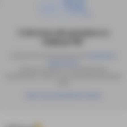
0 ofert pracy dla: sprzedawca w
lokalizacji "Ełk"
Spróbuj innych słów kluczowych lub
wyszukiwanie
.
zaawansowane
Możesz też zapisać to wyszukiwanie jako
powiadomienie, a damy Ci znać, gdy pojawi się pasująca
oferta.
Zapisz się na powiadomienia mailowe