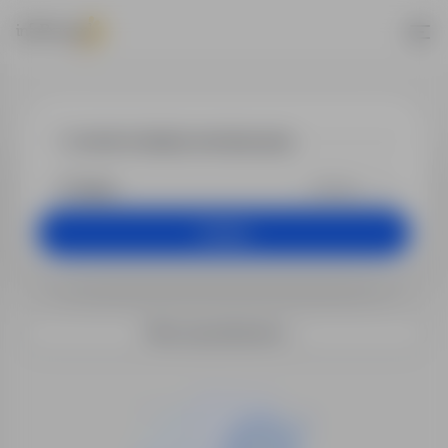
Praca - monter
+25 km
Szukaj
Filtry wyszukiwania