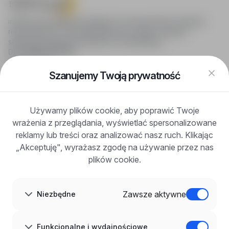
infoPraca.pl zapewnia dostęp do nowoczesnych narzędzi
rekrutacyjnych i wyszukiwania pracy online, oferując
skuteczne wsparcie rekruterom i kandydatom.
DLA KANDYDATÓW
Pokaż oferty
FAQ
Szanujemy Twoją prywatność
Zaloguj się
Zarejestruj się
Blog
Używamy plików cookie, aby poprawić Twoje
DLA PRACODAWCÓW
wrażenia z przeglądania, wyświetlać spersonalizowane
Dla pracodawców
Korzyści z publikacji
reklamy lub treści oraz analizować nasz ruch. Klikając
FAQ
„Akceptuję", wyrażasz zgodę na używanie przez nas
Zarejestruj się
plików cookie.
Blog dla pracodawców
O NAS
O nas
Zawsze aktywne
Niezbędne
Partnerzy
Kariera
Kontakt
Mapa strony
Funkcjonalne i wydajnościowe