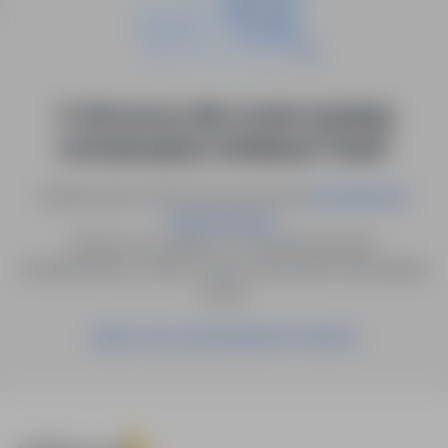
0 ofert pracy dla: monter instalacji
wentylacyjnej w lokalizacji "Dania"
Spróbuj innych słów kluczowych lub
wyszukiwanie
.
zaawansowane
Możesz też zapisać to wyszukiwanie jako
powiadomienie, a damy Ci znać, gdy pojawi się pasująca
oferta.
Zapisz się na powiadomienia mailowe