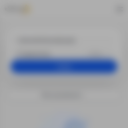
Praca - kierow
+25 km
Szukaj
Filtry wyszukiwania