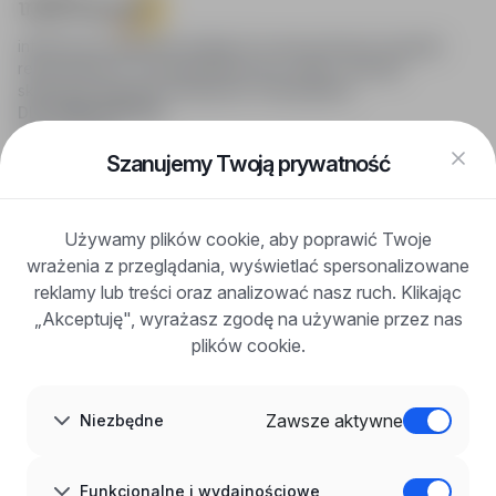
infoPraca.pl zapewnia dostęp do nowoczesnych narzędzi
rekrutacyjnych i wyszukiwania pracy online, oferując
skuteczne wsparcie rekruterom i kandydatom.
DLA KANDYDATÓW
Pokaż oferty
FAQ
Szanujemy Twoją prywatność
Zaloguj się
Zarejestruj się
Blog
Używamy plików cookie, aby poprawić Twoje
DLA PRACODAWCÓW
wrażenia z przeglądania, wyświetlać spersonalizowane
Dla pracodawców
Korzyści z publikacji
reklamy lub treści oraz analizować nasz ruch. Klikając
FAQ
„Akceptuję", wyrażasz zgodę na używanie przez nas
Zarejestruj się
plików cookie.
Blog dla pracodawców
O NAS
O nas
Zawsze aktywne
Niezbędne
Partnerzy
Kariera
Kontakt
Mapa strony
Funkcjonalne i wydajnościowe