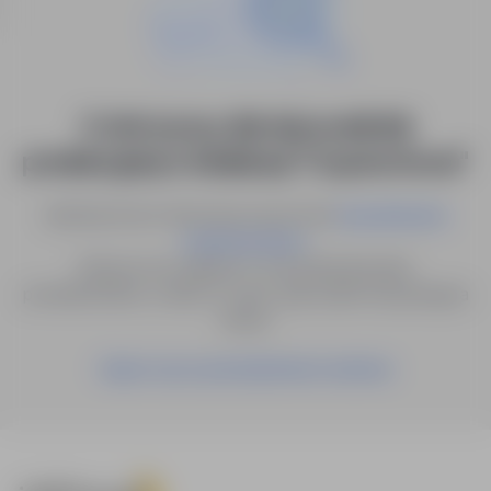
0 ofert pracy dla: kierownik linii
produkcyjnej w lokalizacji "Częstochowa"
Spróbuj innych słów kluczowych lub
wyszukiwanie
.
zaawansowane
Możesz też zapisać to wyszukiwanie jako
powiadomienie, a damy Ci znać, gdy pojawi się pasująca
oferta.
Zapisz się na powiadomienia mailowe