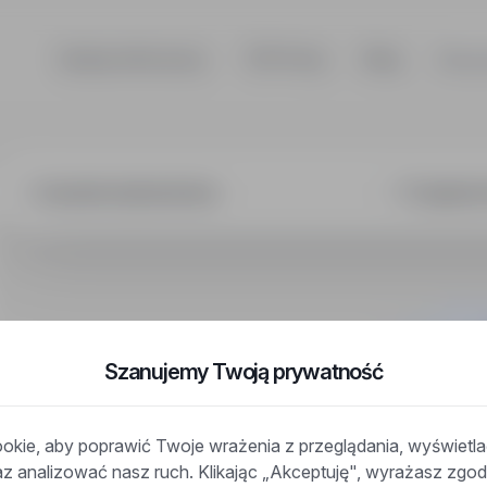
Szukaj ofert pracy
TOP Firmy
Blog
Dla p
ier budownictw
Szanujemy Twoją prywatność
kie, aby poprawić Twoje wrażenia z przeglądania, wyświetl
raz analizować nasz ruch. Klikając „Akceptuję", wyrażasz zg