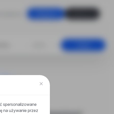
racodawców
Zaloguj się
Zarejestruj się
a, Częstochowa
+25 km
Szukaj
ać spersonalizowane
odę na używanie przez