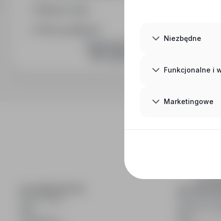
Wymiar etatu
Okres publikacji
Niezbędne
DOŁĄCZ DO NAS
Funkcjonalne i
Marketingowe
inf
wyszuki
DLA KANDYDATÓW
DLA PRACO
Pokaż oferty
Dla pracod
FAQ
Korzyści z pu
Zaloguj się
FAQ