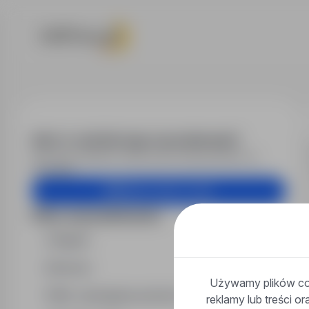
Praca - inżyn
Alert e-mail dla tego wyszukiwania?
Otrzymuj podobne oferty pracy bezpośrednio na
skrzynkę.
Utwórz alert e-mail
Filtry wyszukiwania
Region
Branża
Używamy plików coo
Min. wymagany poziom wykształcenia
reklamy lub treści o