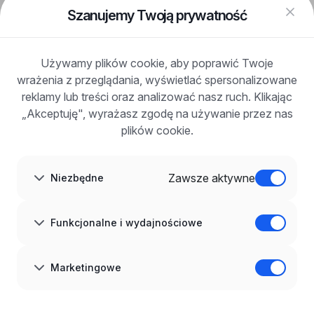
FAQ
Szanujemy Twoją prywatność
Zaloguj się
Zarejestruj się
Blog
Używamy plików cookie, aby poprawić Twoje
DLA PRACODAWCÓW
wrażenia z przeglądania, wyświetlać spersonalizowane
Dla pracodawców
Korzyści z publikacji
reklamy lub treści oraz analizować nasz ruch. Klikając
FAQ
„Akceptuję", wyrażasz zgodę na używanie przez nas
Zarejestruj się
plików cookie.
Blog dla pracodawców
O NAS
O nas
Zawsze aktywne
Niezbędne
Partnerzy
Kariera
Kontakt
Mapa strony
Funkcjonalne i wydajnościowe
Informacje korporacyjne
RODO w infoPraca.pl
JĘZYK
Marketingowe
Polski
DOŁĄCZ DO NAS