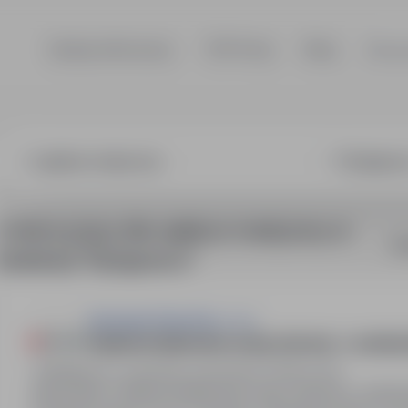
Szukaj ofert pracy
TOP Firmy
Blog
Dla p
un medyczny, 
3 oferty pracy dla: opiekun medyczny w
So
lokalizacji "Bydgoszcz"
Synergie Poland Sp. z o.o.
Opiekun/Opiekunka osoby starszej - z zamie
Bydgoszcz, kujawsko-pomorskie
Pełny etat
Stanowisko: Opiekun/Opiekunka osoby starszej z zami