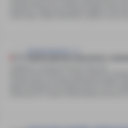
Podopiecznego na min. 6 tygodni. Zakwaterowanie i wyż
miesięcznie. Organizowany dojazd pociągiem w obie str
medycznego. Legalne zatrudnienie, wypłata na czas, bon
Synergie Poland Sp. z o.o.
Opiekun/Opiekunka osoby starszej - z zamie
Bydgoszcz, kujawsko-pomorskie
Pełny etat
Stawka wynosi od 3600 zł 'na rękę' miesięcznie. Oferu
Podopiecznego oraz organizację dojazdu pociągiem. M
legalne zatrudnienie oraz wypłatę zawsze na czas. Dodat
przepracuje min. 6 tygodni. Rekomendujemy gotowość d
tygodni…