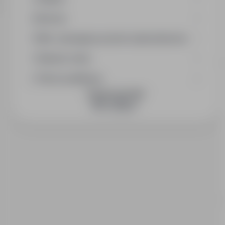
Branża
Min. wymagany poziom wykształcenia
Wymiar etatu
Okres publikacji
DOŁĄCZ DO NAS