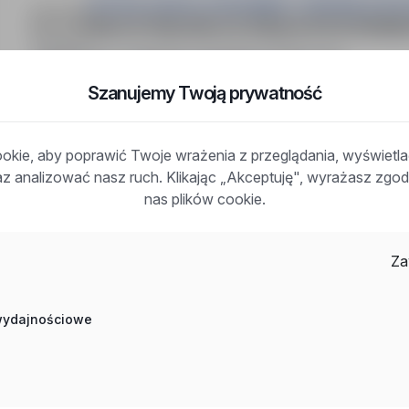
WYŻSZA SZKOŁA GOSPODARKI Z SIEDZIBĄ W BY
NAUCZYCIEL/NAUCZYCIELKA WYCHOWANIA
Bydgoszcz, kujawsko-pomorskie
Pełny etat
Miejsce pracy: Bydgoszcz. Rodzaj umowy: Umowa o prac
Szanujemy Twoją prywatność
Oferowane benefity: atrakcyjny system benefitów pracow
zawodowym, możliwość udziału w szkoleniach. Praca w
wyższe pedagogiczne. Osoba zatrudniona odpowiedzialn
kie, aby poprawić Twoje wrażenia z przeglądania, wyświetl
raz analizować nasz ruch. Klikając „Akceptuję", wyrażasz zg
nas plików cookie.
Za
Inne ciekawe oferty w kategorii - Praca medycyna-
sluzba-zdrowia
 wydajnościowe
Praca Traumatolog Narządu Ruchu Warszawa
Praca Lekarz Ełk
Praca Pielęgniarka Niemcy
Praca Specjalista Ds. Rejestracji Leków Warszawa