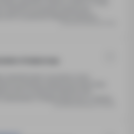
ywienie zapewnione. Stawka: od 3600 zł 'na rękę'
ony. Możliwość prywatnego ubezpieczenia
us 200 zł za polecenie Opiekunki. Możliwość…
Ostatnia aktualizacja: Dzisiaj
szkaniem u Podopiecznego
jemy zakwaterowanie i wyżywienie w domu
ożliwość prywatnego ubezpieczenia medycznego,
kowe 200 zł za polecenie Opiekunki, która
o zamieszkania u Podopiecznego przez co najmniej 6
Ostatnia aktualizacja: 4 dni temu