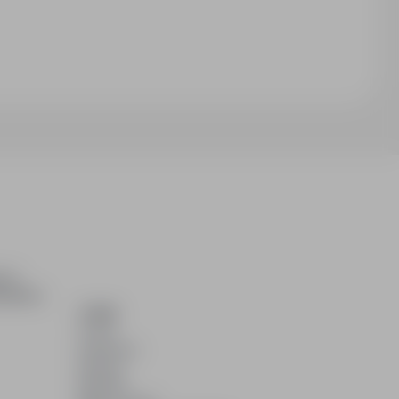
ch i
dydatom.
O NAS
O nas
Partnerzy
Kariera
Kontakt