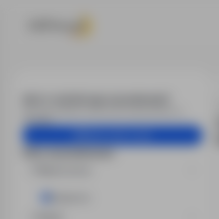
Praca - opiek
Alert e-mail dla tego wyszukiwania?
Otrzymuj podobne oferty pracy bezpośrednio na
skrzynkę.
Utwórz alert e-mail
Filtry wyszukiwania
Miejsce pracy
Bydgoszcz
Region