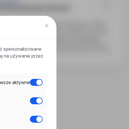
DGOSZCZY
 PRZEDSZKOLNEGO (NR 1403)
ę na czas określony. Wymiar czasu pracy: 40/40.
niczych, zniżki na usługi WSG, wsparcie w rozwoju
 przyjaznym zespole. Wymagane wykształcenie
a za prowadzenie zajęć edukacyjnych dla dzieci w…
ać spersonalizowane
Ostatnia aktualizacja: 3 dni temu
odę na używanie przez
wsze aktywne