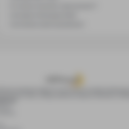
Co oznacza oznaczenie „Sponsorowana"?
Jak zapisać interesującą ofertę?
Jak sortować wyniki wyszukiwania?
oPraca.pl zapewnia dostęp do nowoczesnych narzędzi rekrutacyjny
wania pracy online, oferując skuteczne wsparcie rekruterom i kan
DAWCÓW
awców
blikacji
ię