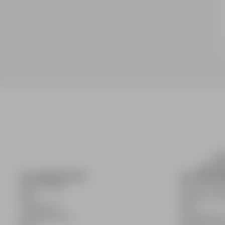
inf
wyszuki
DLA KANDYDATÓW
DLA PRACO
Pokaż oferty
Dla pracod
FAQ
Korzyści z pu
Zaloguj się
FAQ
Zarejestruj się
Zarejestruj s