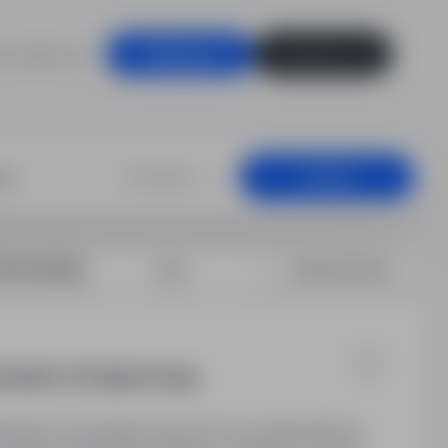
racodawców
Zaloguj się
Zarejestruj się
Bydgoszcz
Dowolna
Szukaj
rtuj według:
Data
Dopasowanie
szkaniem u Podopiecznego.
eszkaniem. Wymagana gotowość do zamieszkania u