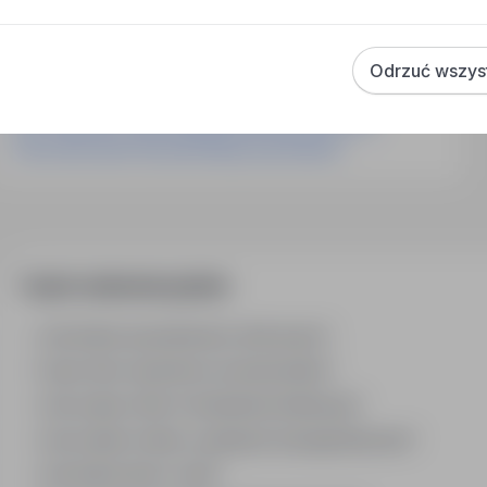
Praca Opiekun Osoby Niepełnosprawnej Chełm Śląski
Praca Kierownik Placówki Medycznej Kędzierzyn-Koźle
Odrzuć wszys
Praca Kierownik Placówki Medycznej Lublin
Praca Opiekun Osoby Niepełnosprawnej Gdynia
Praca Opiekun Osoby Niepełnosprawnej Rzeszów
Praca Kierownik Placówki Medycznej Kraków
Często zadawane pytania
Jak działa wyszukiwanie ofert pracy?
Czym różni się branża od stanowiska?
Jak szukać ofert w konkretnej lokalizacji?
Jak znaleźć oferty z podanym wynagrodzeniem?
Jak działa alert e-mail?