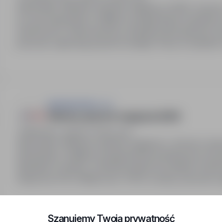
Stanowisko: Młodszy operator magazynu (K/M). Umowa o
na czas nieokreślony. Stabilne wynagrodzenie zasadnic
(smart lunch). Karta sportowa, ubezpieczenie grupowe 
pożyczki, zapomogi, paczki na święta. Praca w systemi
Asistwork Sp z o.o.
Młodszy operator magazynu (K/M)
Myszków, śląskie
Pełny etat
Stanowisko: Młodszy operator magazynu. Umowa o pracę
nieokreślony. Stabilne wynagrodzenie podstawowe oraz
(aktualnie 3 zmiany). Dofinansowanie do posiłków (smart
medyczne (PZU, Medicover). ZFŚS: wczasy, pożyczki, za
Szanujemy Twoją prywatność