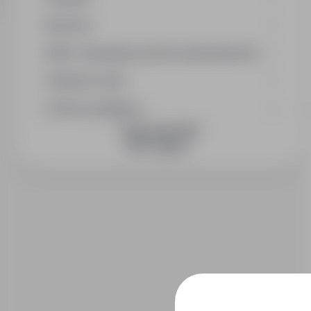
Branża
Min. wymagany poziom wykształcenia
Wymiar etatu
Okres publikacji
DOŁĄCZ DO NAS