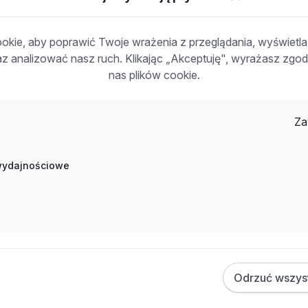
Inne ciekawe oferty w kategorii - Praca na-
kie, aby poprawić Twoje wrażenia z przeglądania, wyświetl
raz analizować nasz ruch. Klikając „Akceptuję", wyrażasz zg
produkcji
nas plików cookie.
Praca Frezer Niemcy
Praca Operator Maszyn Zabrze
Praca Operator Suwnic Ruda Śląska
Za
Praca Operator Maszyn Mielec
Praca Specjalista Ds. Planowania Produkcji Olsztyn
 wydajnościowe
Praca Operator Maszyn Kołbiel
Praca Operator Linii Produkcyjnej Niemcy
Praca Operator Linii Produkcyjnej Kielce
Praca Monter Elementów W Procesie Produkcji Kielce
Praca Operator Maszyn I Urządzeń Produkcyjnych Ruda
Śląska
Odrzuć wszys