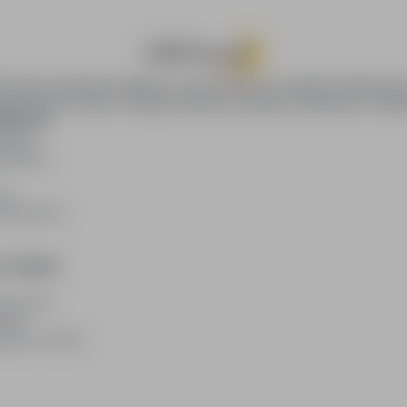
oPraca.pl zapewnia dostęp do nowoczesnych narzędzi rekrutacyjny
wania pracy online, oferując skuteczne wsparcie rekruterom i kan
DAWCÓW
awców
blikacji
ię
acodawców
E PRAWNE
watności
kies
plików cookie