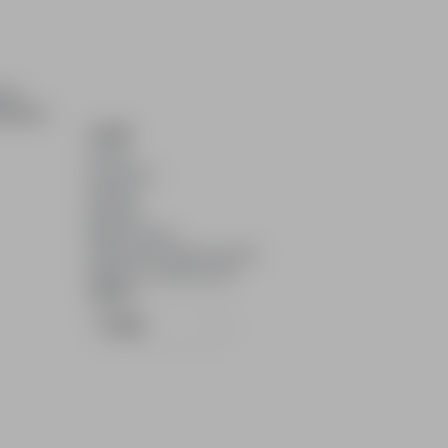
ch i
dydatom.
O NAS
O nas
Partnerzy
Kariera
Kontakt
Mapa strony
Informacje korporacyjne
RODO w infoPraca.pl
JĘZYK
Polski