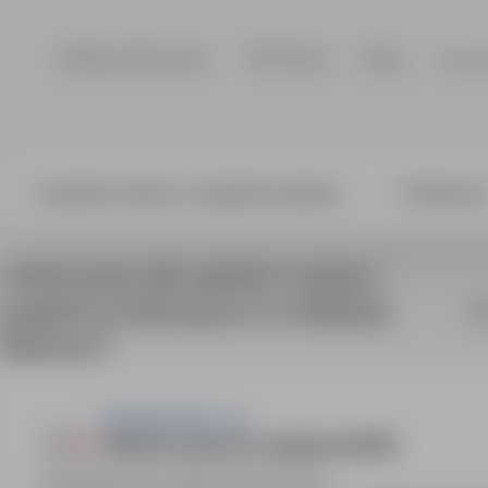
Szukaj ofert pracy
TOP Firmy
Blog
Dla p
tor maszyn i u
2 oferty pracy dla: operator maszyn i
urządzeń produkcyjnych w lokalizacji
So
"Bukowno"
Asistwork Sp z o.o.
Młodszy operator magazynu (K/M)
Częstochowa, śląskie
Pełny etat