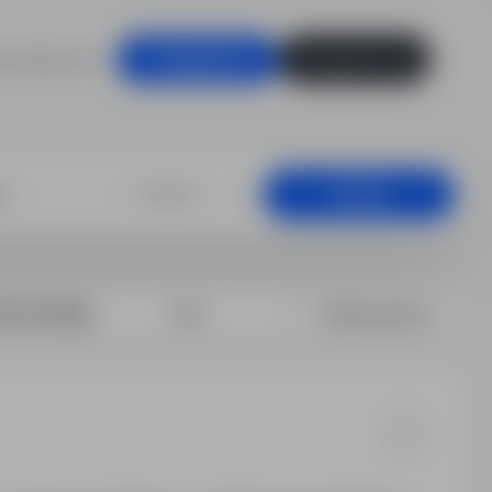
racodawców
Zaloguj się
Zarejestruj się
rządzeń produk
+25 km
Szukaj
rtuj według:
Data
Dopasowanie