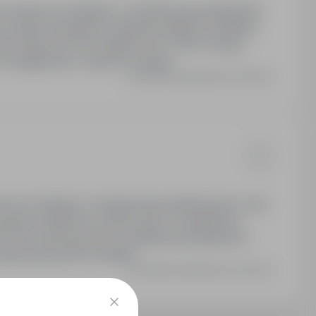
 pracę na 3 miesiące, z możliwością przedłużenia
ze, premie uznaniowe. Dofinansowanie do posiłków
oraz medyczne (PZU, Medicover). ZFŚS: wczasy,
e 4 brygadowym, obecnie 3 zmiany.
Ostatnia aktualizacja: 5 dni temu
 na 3 miesiące z możliwością przedłużenia na czas
 premia uznaniowa. System pracy 4-brygadowy
 lunch), karta sportowa, ubezpieczenie grupowe i
pomogi, paczki na święta.
Ostatnia aktualizacja: 5 dni temu