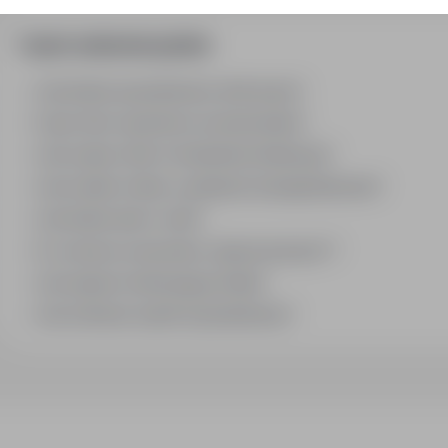
Często zadawane pytania
Jak działa wyszukiwanie ofert pracy?
Czym różni się branża od stanowiska?
Jak szukać ofert w konkretnej lokalizacji?
Jak znaleźć oferty z podanym wynagrodzeniem?
Jak działa alert e-mail?
Co oznacza oznaczenie „Sponsorowana"?
Jak zapisać interesującą ofertę?
Jak sortować wyniki wyszukiwania?