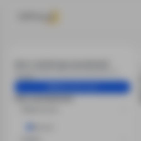
Praca - opera
Alert e-mail dla tego wyszukiwania?
Otrzymuj podobne oferty pracy bezpośrednio na
skrzynkę.
Utwórz alert e-mail
Filtry wyszukiwania
Miejsce pracy
Bukowno
Region