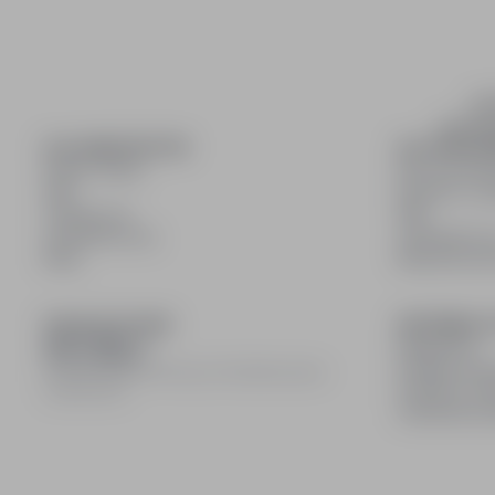
inf
wyszuki
DLA KANDYDATÓW
DLA PRACO
Pokaż oferty
Dla pracod
FAQ
Korzyści z pu
Zaloguj się
FAQ
Zarejestruj się
Zarejestruj s
Blog
Blog dla pr
DOŁĄCZ DO NAS
INFORMACJ
Regulamin
Polityka pry
© 2008–
2026
infoPraca.pl. Wszelkie prawa
Polityka coo
zastrzeżone.
Ustawienia 