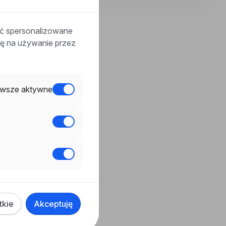
ać spersonalizowane
odę na używanie przez
wsze aktywne
tkie
Akceptuję