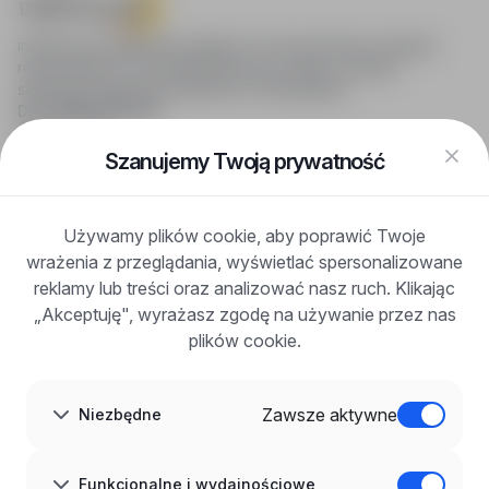
infoPraca.pl zapewnia dostęp do nowoczesnych narzędzi
rekrutacyjnych i wyszukiwania pracy online, oferując
skuteczne wsparcie rekruterom i kandydatom.
DLA KANDYDATÓW
Pokaż oferty
FAQ
Szanujemy Twoją prywatność
Zaloguj się
Zarejestruj się
Blog
Używamy plików cookie, aby poprawić Twoje
DLA PRACODAWCÓW
wrażenia z przeglądania, wyświetlać spersonalizowane
Dla pracodawców
Korzyści z publikacji
reklamy lub treści oraz analizować nasz ruch. Klikając
FAQ
„Akceptuję", wyrażasz zgodę na używanie przez nas
Zarejestruj się
plików cookie.
Blog dla pracodawców
O NAS
O nas
Zawsze aktywne
Niezbędne
Partnerzy
Kariera
Kontakt
Mapa strony
Funkcjonalne i wydajnościowe