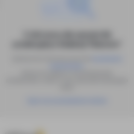
0 ofert pracy dla: operator linii
produkcyjnej w lokalizacji "Bukowno"
Spróbuj innych słów kluczowych lub
wyszukiwanie
.
zaawansowane
Możesz też zapisać to wyszukiwanie jako
powiadomienie, a damy Ci znać, gdy pojawi się pasująca
oferta.
Zapisz się na powiadomienia mailowe