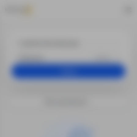
Praca - operat
+25 km
Szukaj
Filtry wyszukiwania