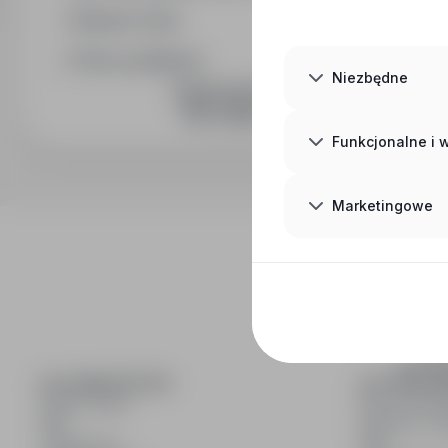
Wymiar etatu
Okres publikacji
Niezbędne
DOŁĄCZ DO NAS
Funkcjonalne i
Marketingowe
inf
wyszuki
DLA KANDYDATÓW
DLA PRACO
Pokaż oferty
Dla pracod
FAQ
Korzyści z pu
Zaloguj się
FAQ