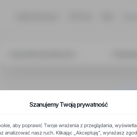
Szukaj ofert pracy
TOP Firmy
Blog
Dla p
wnik utrzymania
Szanujemy Twoją prywatność
kie, aby poprawić Twoje wrażenia z przeglądania, wyświetl
raz analizować nasz ruch. Klikając „Akceptuję", wyrażasz zg