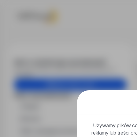
Praca - praco
Alert e-mail dla tego wyszukiwania?
Otrzymuj podobne oferty pracy bezpośrednio na
skrzynkę.
Utwórz alert e-mail
Filtry wyszukiwania
Region
Branża
Używamy plików coo
Min. wymagany poziom wykształcenia
reklamy lub treści o