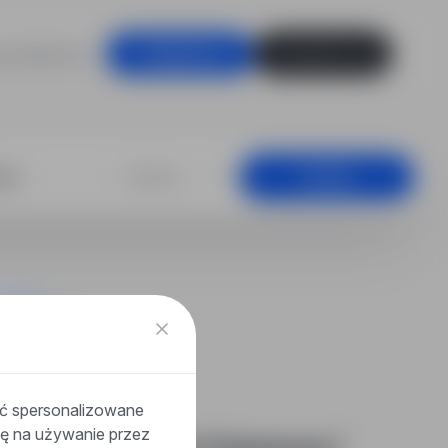
racodawców
Zaloguj się
Zarejestruj się
 ruchu, Bolesł
+25 km
Szukaj
ać spersonalizowane
odę na używanie przez