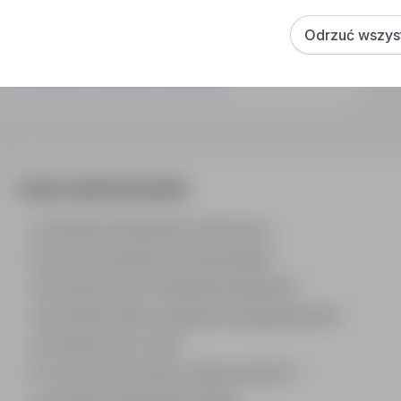
Praca Pracownik Fizyczny Szczecin
Praca Pracownik Fizyczny Poznań
Odrzuć wszys
Praca Monter Rusztowań Wrocław
Praca Monter Rusztowań Włocławek
Często zadawane pytania
Jak działa wyszukiwanie ofert pracy?
Czym różni się branża od stanowiska?
Jak szukać ofert w konkretnej lokalizacji?
Jak znaleźć oferty z podanym wynagrodzeniem?
Jak działa alert e-mail?
Co oznacza oznaczenie „Sponsorowana"?