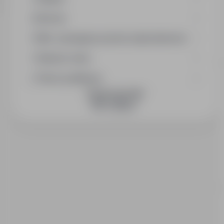
Branża
Min. wymagany poziom wykształcenia
Wymiar etatu
Okres publikacji
DOŁĄCZ DO NAS