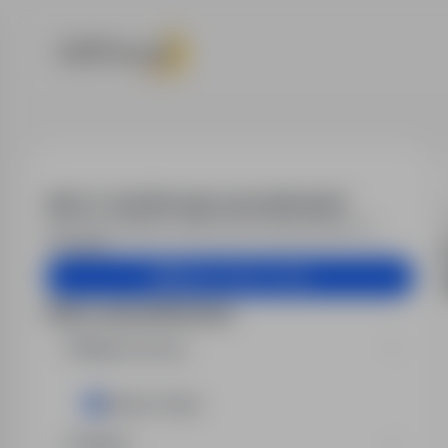
Praca - szlifie
Alert e-mail dla tego wyszukiwania?
Otrzymuj podobne oferty pracy bezpośrednio na
skrzynkę.
Utwórz alert e-mail
Filtry wyszukiwania
Miejsce pracy
Bielsko-Biała
Region