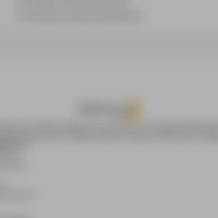
Jak zapisać interesującą ofertę?
Jak sortować wyniki wyszukiwania?
oPraca.pl zapewnia dostęp do nowoczesnych narzędzi rekrutacyjny
wania pracy online, oferując skuteczne wsparcie rekruterom i kan
DAWCÓW
awców
blikacji
ię
acodawców