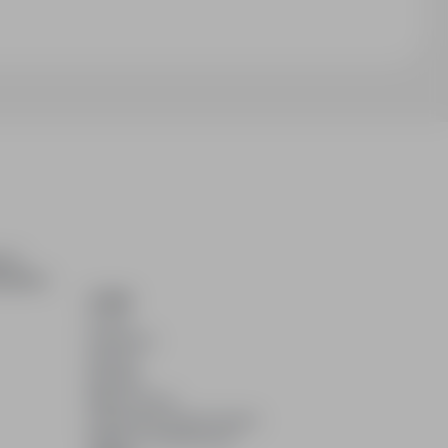
ch i
dydatom.
O NAS
O nas
Partnerzy
Kariera
Kontakt
Mapa strony
Informacje korporacyjne
RODO w infoPraca.pl