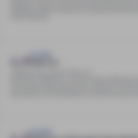
premiowy. Praca w nowoczesnym parku maszynowym. M
kwalifikacji. Wsparcie zespołu oraz przyjazna atmosfer
Praca zmianowa.
HR SIGMA
Szlifierz k/m
Bielsko-Biała, śląskie
Pełny etat
Stanowisko: Szlifierz k/m. Umowa o pracę. Atrakcyjne 
nowoczesnym parku maszynowym. Możliwość rozwoju zaw
wdrożeniowe oraz stanowiskowe. Gotowość do pracy z
HR SIGMA