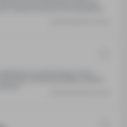
ożliwość rozwoju zawodowego i podnoszenia
a pracy. Szkolenia wdrożeniowe oraz stanowiskowe.
Ostatnia aktualizacja: 3 dni temu
wynagrodzenie oraz system premiowy. Praca w
odowego i podnoszenia kwalifikacji. Szkolenia
mianowej.
Ostatnia aktualizacja: 5 dni temu