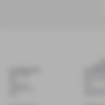
inf
wyszuki
DLA KANDYDATÓW
DLA PRACO
Pokaż oferty
Dla pracod
FAQ
Korzyści z pu
Zaloguj się
FAQ
Zarejestruj się
Zarejestruj s
Blog
Blog dla pr