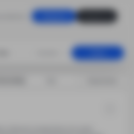
racodawców
Zaloguj się
Zarejestruj się
Dowolna
Szukaj
rtuj według:
Data
Dopasowanie
enie. Atrakcyjne wynagrodzenie oraz system