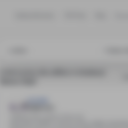
Szukaj ofert pracy
TOP Firmy
Blog
Dla p
rz, Bielsko-Biała
3 oferty pracy dla: szlifierz w lokalizacji
So
"Bielsko-Biała"
HR SIGMA
Szlifierz k/m
Bielsko-Biała, śląskie
Pełny etat
Stanowisko: Szlifierz. Umowa o pracę, stabilne zatrudni