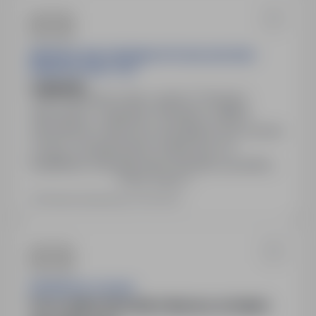
NIEPUBLICZNA PORADNIA PSYCHOLOGICZNO-
PEDAGOGICZNA "FILII"
Logopeda
43-300 Bielsko-Biała, śląskie
Obojętne
Stanowisko: Logopeda. Oferujemy: stabilne
zatrudnienie w placówce specjalistycznej, umowa
o pracę, wynagrodzenie uzależnione od
kwalifikacji i doświadczenia. Benefity: prywatna
Pokaż więcej
opieka medyczna, dofinansowanie szkoleń i
kursów, parking dla pracowników, wsparcie
Ostatnia aktualizacja: 53 dni temu
doświadczonej kadry, możliwość rozwoju w
interdyscyplinarnym zespole specjalistów.
PRUDENTIAL POLSKA
Praca zdalna! Wchodzisz dla pracy-zostajesz