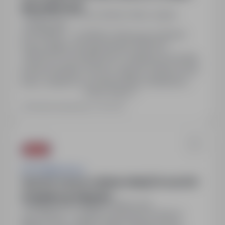
dla możliwości!!!
Katowice, Chorzów, Bielsko-Biała, śląskie
Pełny etat
6 000PLN - 13 000PLN / Miesięcznie (Brutto)
Praca zdalna. Wynagrodzenie: 6000.00 -
13000.00 PLN miesięcznie. Dodatkowe prowizje,
premie kwartalne, bonusy, nagrody. Elastyczność
pracy, wsparcie w rozwoju kariery. Możliwość
Pokaż więcej
awansu od doradcy do lidera zespołu. Wymagane
minimum średnie wykształcenie, gotowość do
Ostatnia aktualizacja: 2 dni temu
założenia działalności gospodarczej, niekaralność
oraz podstawowa obsługa komputera.
OTTO Work Force
Operator maszyn w Bielsku-Białej | Premia 500
zł i dopłata do dojazdów
Bielsko-Biała, śląskie
Pełny etat
3 900PLN - 5 200PLN / Miesięcznie (Brutto)