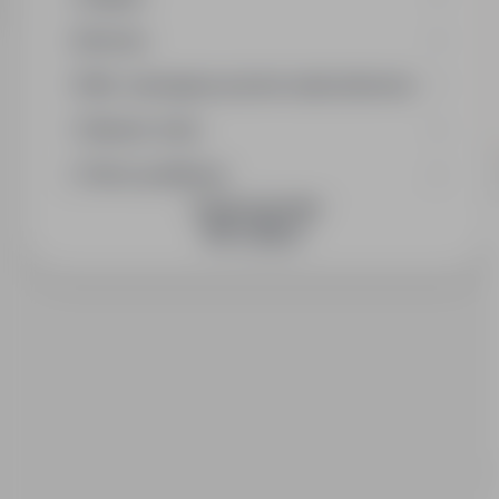
Branża
Min. wymagany poziom wykształcenia
Wymiar etatu
Okres publikacji
DOŁĄCZ DO NAS