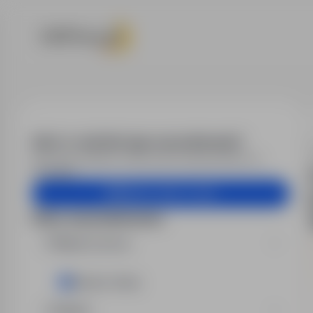
Praca - opera
Alert e-mail dla tego wyszukiwania?
Otrzymuj podobne oferty pracy bezpośrednio na
skrzynkę.
Utwórz alert e-mail
Filtry wyszukiwania
Miejsce pracy
Bielsko-Biała
Region