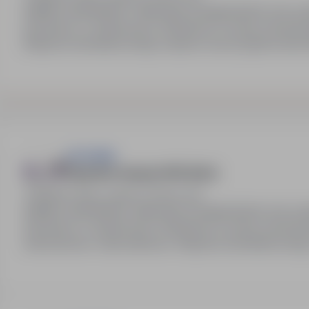
Stabilne zatrudnienie. Atrakcyjne wynagrodzenie oraz 
(docelowo 3-zmianowym). Możliwość rozwoju zawodow
Wsparcie doświadczonego zespołu oraz przyjazna atmos
HR SIGMA
Operator maszyn CNC (k/m)
Bielsko-Biała, śląskie
Pełny etat
Stabilne zatrudnienie, atrakcyjne wynagrodzenie oraz 
(docelowo 3-zmianowym). Możliwość rozwoju zawodowego
wdrożeniowe i stanowiskowe. Wsparcie doświadczonego 