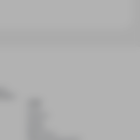
ch i
dydatom.
O NAS
O nas
Partnerzy
Kariera
Kontakt
Mapa strony
Informacje korporacyjne