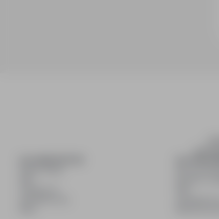
inf
wyszuki
DLA KANDYDATÓW
DLA PRACO
Pokaż oferty
Dla pracod
FAQ
Korzyści z pu
Zaloguj się
FAQ
Zarejestruj się
Zarejestruj s
Blog
Blog dla pr