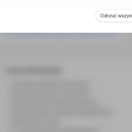
Praca Projektant Konstrukcji Budowlanych Szczecin
Praca Pracownik Budowlany Zielona Góra
Odrzuć wszys
Praca Monter Konstrukcji Stalowych Łomianki
Praca Operator Maszyn Budowlanych Garwolin
Praca Operator Maszyn Dźwigowo Transportowych Opole
Często zadawane pytania
Jak działa wyszukiwanie ofert pracy?
Czym różni się branża od stanowiska?
Jak szukać ofert w konkretnej lokalizacji?
Jak znaleźć oferty z podanym wynagrodzeniem?
Jak działa alert e-mail?
Co oznacza oznaczenie „Sponsorowana"?