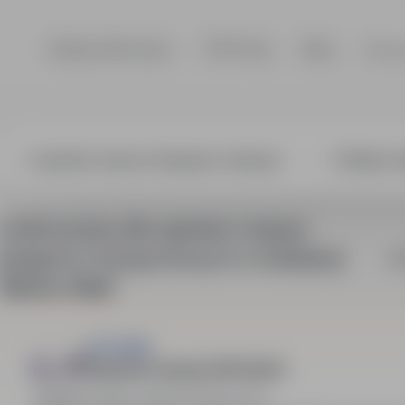
Szukaj ofert pracy
TOP Firmy
Blog
Dla p
tor maszyn dźw
3 oferty pracy dla: operator maszyn
dźwigowo-transportowych w lokalizacji
So
"Bielsko-Biała"
HR SIGMA
Operator maszyn CNC (k/m)
Bielsko-Biała, śląskie
Pełny etat