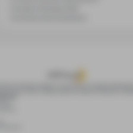
Jak zapisać interesującą ofertę?
Jak sortować wyniki wyszukiwania?
oPraca.pl zapewnia dostęp do nowoczesnych narzędzi rekrutacyjny
wania pracy online, oferując skuteczne wsparcie rekruterom i kan
DAWCÓW
awców
blikacji
ię
acodawców