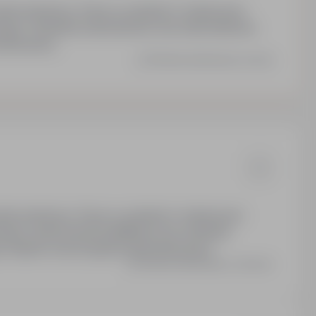
system premiowy. Praca w systemie 2-zmianowym
ego. Szkolenia wdrożeniowe oraz stanowiskowe.
fera pracy.
Ostatnia aktualizacja: wczoraj
system premiowy. Praca w systemie 2-zmianowym
, podnoszenia kwalifikacji oraz szkolenia
zespołu oraz przyjazna atmosfera pracy.
Ostatnia aktualizacja: 2 dni temu