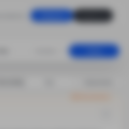
racodawców
Zaloguj się
Zarejestruj się
igowo-transpor
Dowolna
Szukaj
rtuj według:
Data
Dopasowanie
Oferta wyróżniona