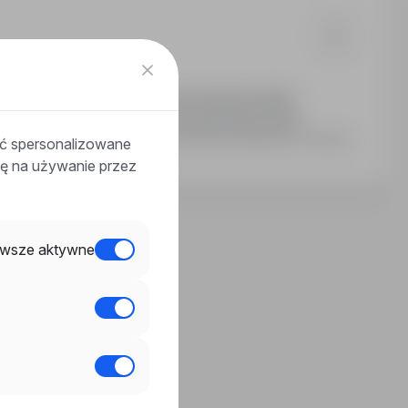
i umiejętności. Praca w nowoczesnym parku
ia kwalifikacji. Przyjazna atmosfera pracy.
Ostatnia aktualizacja: 2 dni temu
ać spersonalizowane
odę na używanie przez
wsze aktywne