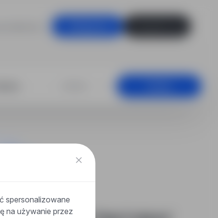
racodawców
Zaloguj się
Zarejestruj się
ketingu, Biała P
+25 km
Szukaj
ać spersonalizowane
odę na używanie przez