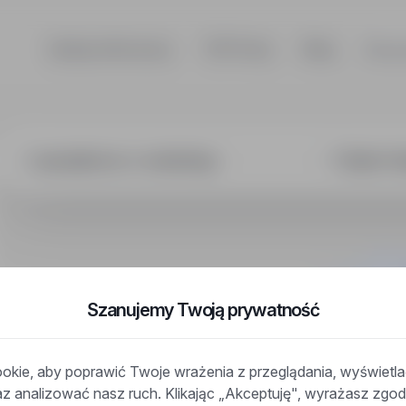
Szukaj ofert pracy
TOP Firmy
Blog
Dla p
lista ds. e-mar
Szanujemy Twoją prywatność
kie, aby poprawić Twoje wrażenia z przeglądania, wyświetl
raz analizować nasz ruch. Klikając „Akceptuję", wyrażasz zg