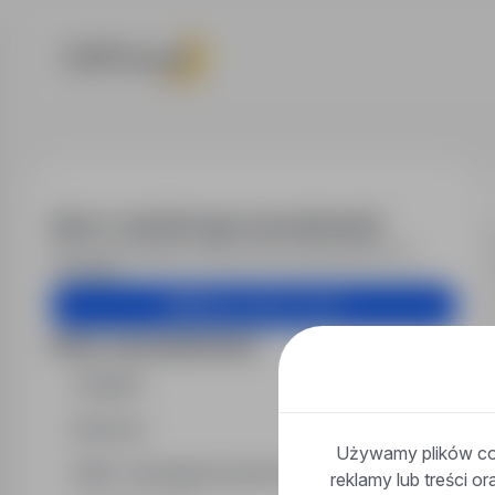
Praca - specja
Alert e-mail dla tego wyszukiwania?
Otrzymuj podobne oferty pracy bezpośrednio na
skrzynkę.
Utwórz alert e-mail
Filtry wyszukiwania
Region
Branża
Używamy plików coo
Min. wymagany poziom wykształcenia
reklamy lub treści o