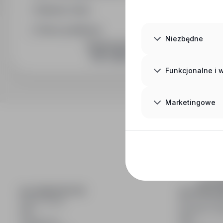
Wymiar etatu
Okres publikacji
Niezbędne
DOŁĄCZ DO NAS
Funkcjonalne i
Marketingowe
inf
wyszuki
DLA KANDYDATÓW
DLA PRACO
Pokaż oferty
Dla pracod
FAQ
Korzyści z pu
Zaloguj się
FAQ