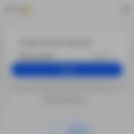
Praca - inspek
+25 km
Szukaj
Filtry wyszukiwania