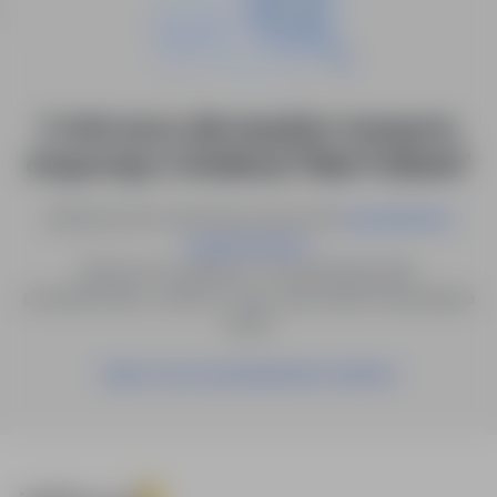
0 ofert pracy dla: inspektor transportu
drogowego w lokalizacji "Biała Podlaska"
Spróbuj innych słów kluczowych lub
wyszukiwanie
.
zaawansowane
Możesz też zapisać to wyszukiwanie jako
powiadomienie, a damy Ci znać, gdy pojawi się pasująca
oferta.
Zapisz się na powiadomienia mailowe