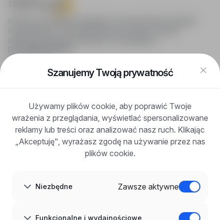
infoPraca.pl zapewnia dostęp do nowoczesnych narzędzi
rekrutacyjnych i wyszukiwania pracy online, oferując
skuteczne wsparcie rekruterom i kandydatom.
DLA KANDYDATÓW
Pokaż oferty
FAQ
Szanujemy Twoją prywatność
Zaloguj się
Zarejestruj się
Blog
Używamy plików cookie, aby poprawić Twoje
DLA PRACODAWCÓW
wrażenia z przeglądania, wyświetlać spersonalizowane
Dla pracodawców
Korzyści z publikacji
reklamy lub treści oraz analizować nasz ruch. Klikając
FAQ
„Akceptuję", wyrażasz zgodę na używanie przez nas
Zarejestruj się
plików cookie.
Blog dla pracodawców
O NAS
O nas
Zawsze aktywne
Niezbędne
Partnerzy
Kariera
Kontakt
Mapa strony
Funkcjonalne i wydajnościowe