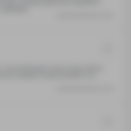
 socjalne. Zakwaterowanie 80 Euro tygodniowo.
angielskiego.
Ostatnia aktualizacja: wczoraj
,5 - 21 Euro Brutto/godz. Umowa o pracę, 40h/wk.
iwość nadgodzin. Kontakt: przesłanie CV po
Ostatnia aktualizacja: wczoraj