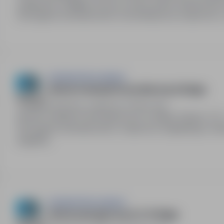
nadgodziny. Belgijka umowa o pracę i pełne świadczenia
Wymagane doświadczenie i komunikatywna znajomość j. 
EastGate Recruitment
Monter Instalacji Fotowoltaicznych Belgia
Belgia, Bruksela, zagranica
Pełny etat
Monter Instalacji Fotowoltaicznych w Belgii. Stawka: 17
Wymagane doświadczenie i znajomość angielskiego. Możl
angielsku.
EastGate Recruitment
Monter płyt gipsowych G-K Belgia