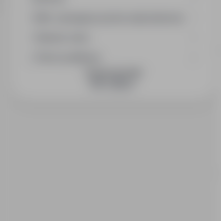
Min. wymagany poziom wykształcenia
Wymiar etatu
Okres publikacji
DOŁĄCZ DO NAS