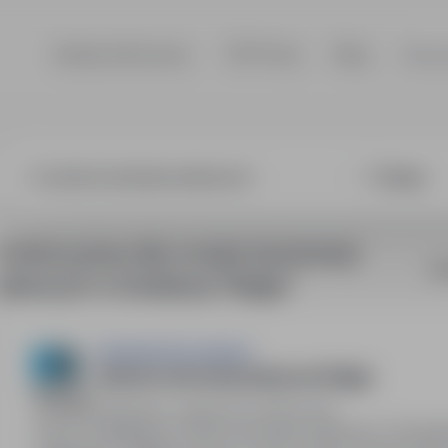
Szukaj ofert pracy
TOP Firmy
Blog
Dla p
 konstrukcji st
4 oferty pracy dla: monter konstrukcji
So
stalowych w lokalizacji "Belgia"
EastGate Recruitment
Monter konstrukcji stalowych Belgia
Belgia, Bruksela, zagranica
Pełny etat
Praca w Belgii jako monter konstrukcji stalowych. Wynagr