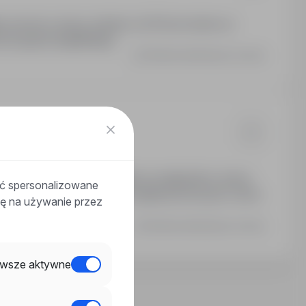
ksa umowa o pracę, stawka: od 18 Euro brutto za
ć języka angielskiego.
Ostatnia aktualizacja: wczoraj
/brutto za godzinę + dodatki za nadgodziny i pracę
ać spersonalizowane
iadczeniami socjalnymi. Dodatkowe korzyści: zwrot
odę na używanie przez
Ostatnia aktualizacja: wczoraj
wsze aktywne