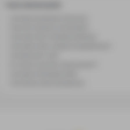
Często zadawane pytania
Jak działa wyszukiwanie ofert pracy?
Czym różni się branża od stanowiska?
Jak szukać ofert w konkretnej lokalizacji?
Jak znaleźć oferty z podanym wynagrodzeniem?
Jak działa alert e-mail?
Co oznacza oznaczenie „Sponsorowana"?
Jak zapisać interesującą ofertę?
Jak sortować wyniki wyszukiwania?