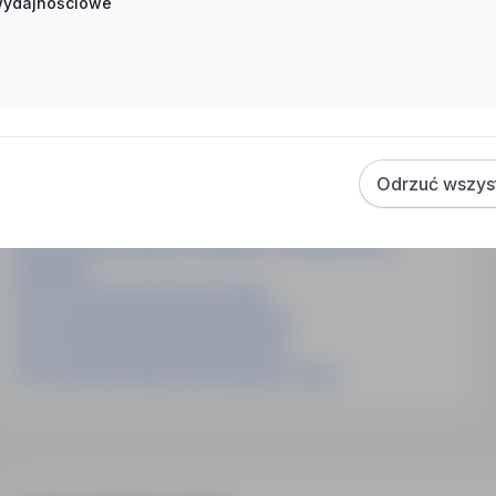
 wydajnościowe
Inne ciekawe oferty w kategorii - Praca
budownictwo-praca-na-budowie
Praca Pracownik Budowlany Tarnów
Praca Operator Maszyn Dźwigowo Transportowych Austria
Praca Operator Maszyn Dźwigowo Transportowych
Finlandia
Odrzuć wszys
Praca Kierownik Robót Budowlanych Gdańsk
Praca Pomocnik Budowlany Gorzów Wielkopolski
Praca Operator Maszyn Dźwigowo Transportowych
Warszawa
Praca Pracownik Budowlany Wałcz
Praca Inspektor Budowy Dróg Kraków
Praca Pomocnik Budowlany Wrocław
Praca Operator Maszyn Budowlanych Opole