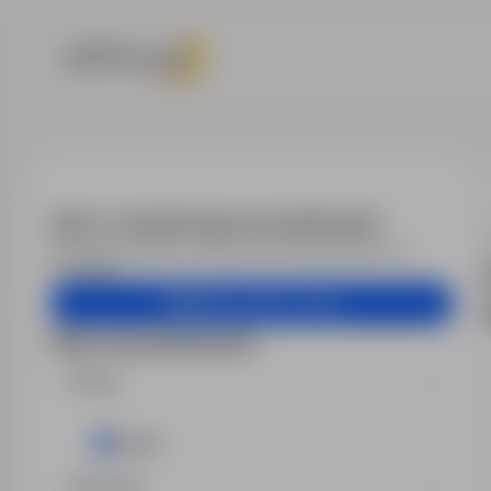
Praca - monter
Alert e-mail dla tego wyszukiwania?
Otrzymuj podobne oferty pracy bezpośrednio na
skrzynkę.
Utwórz alert e-mail
Filtry wyszukiwania
Kraj
Belgia
Branża