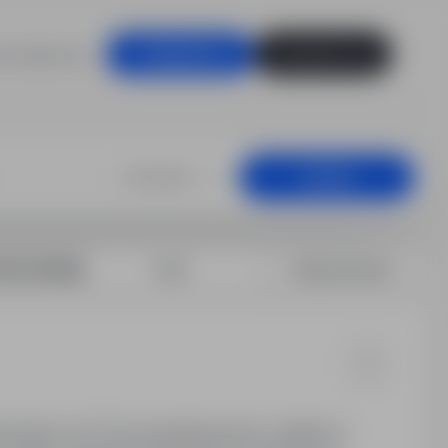
racodawców
Zaloguj się
Zarejestruj się
alowych, Belgia
Dowolna
Szukaj
rtuj według:
Data
Dopasowanie
odzenie od 17.5 Euro/godzinę brutto, dodatki za