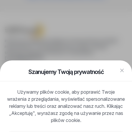
infoPraca.pl zapewnia dostęp do nowoczesnych narzędzi
rekrutacyjnych i wyszukiwania pracy online, oferując
skuteczne wsparcie rekruterom i kandydatom.
DLA KANDYDATÓW
Pokaż oferty
FAQ
Szanujemy Twoją prywatność
Zaloguj się
Zarejestruj się
Blog
Używamy plików cookie, aby poprawić Twoje
DLA PRACODAWCÓW
wrażenia z przeglądania, wyświetlać spersonalizowane
Dla pracodawców
Korzyści z publikacji
reklamy lub treści oraz analizować nasz ruch. Klikając
FAQ
„Akceptuję", wyrażasz zgodę na używanie przez nas
Zarejestruj się
plików cookie.
Blog dla pracodawców
O NAS