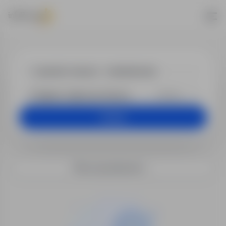
Oferty pracy
+25 km
Szukaj
Filtry wyszukiwania