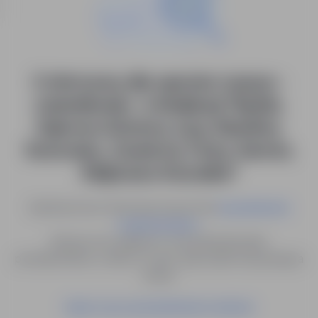
0 ofert pracy dla: operator maszyn -
materiałowiec ​ w lokalizacji "Będzin,
Dąbrowa Górnicza, Łazy, Sławków,
Sosnowiec, Zawiercie, Psary, Sarnów,
Wojkowice Kościelne"
Spróbuj innych słów kluczowych lub
wyszukiwanie
.
zaawansowane
Możesz też zapisać to wyszukiwanie jako
powiadomienie, a damy Ci znać, gdy pojawi się pasująca
oferta.
Zapisz się na powiadomienia mailowe