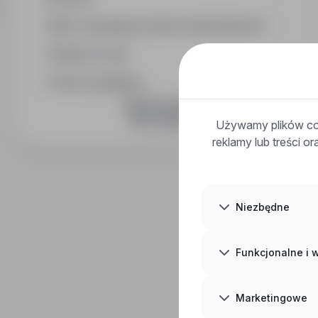
Min. wymagany poziom wykształcenia
Wymiar etatu
Okres publikacji
DOŁĄCZ DO NAS
Używamy plików coo
reklamy lub treści o
Niezbędne
Funkcjonalne i
Marketingowe