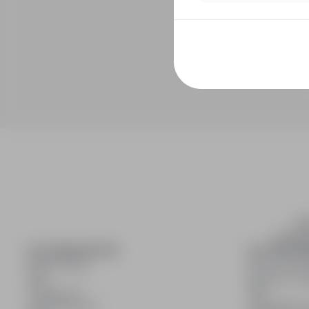
inf
wyszuki
DLA KANDYDATÓW
DLA PRACO
Pokaż oferty
Dla pracod
FAQ
Korzyści z pu
Zaloguj się
FAQ
Zarejestruj się
Zarejestruj s