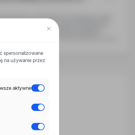
ynagrodzenie: od 2300€ NETTO miesięcznie. Diety
rmowe zakwaterowanie. Stabilne zatrudnienie w
stria. Możliwość długoterminowej współpracy.
Ostatnia aktualizacja: 3 dni temu
ać spersonalizowane
odę na używanie przez
wsze aktywne