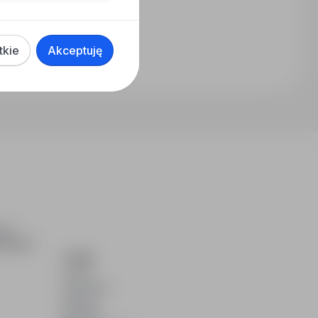
tkie
Akceptuję
ch i
dydatom.
O NAS
O nas
Partnerzy
Kariera
Kontakt