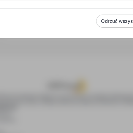
Jak działa alert e-mail?
Co oznacza oznaczenie „Sponsorowana"?
Jak zapisać interesującą ofertę?
Odrzuć wszys
Jak sortować wyniki wyszukiwania?
oPraca.pl zapewnia dostęp do nowoczesnych narzędzi rekrutacyjny
wania pracy online, oferując skuteczne wsparcie rekruterom i kan
DAWCÓW
awców
blikacji
ię