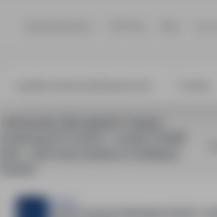
Szukaj ofert pracy
TOP Firmy
Blog
Dla p
or maszyn prod
1 oferta pracy dla: operator maszyn
produkcyjnych (m/k/n) – austria | 2300€
So
netto + darmowa kwatera w lokalizacji
"Austria"
Sternjob
Operator maszyn produkcyjnych (m/k/n) – Aust