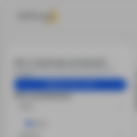
Praca - operat
Alert e-mail dla tego wyszukiwania?
Otrzymuj podobne oferty pracy bezpośrednio na
skrzynkę.
Utwórz alert e-mail
Filtry wyszukiwania
Kraj
Austria
Branża