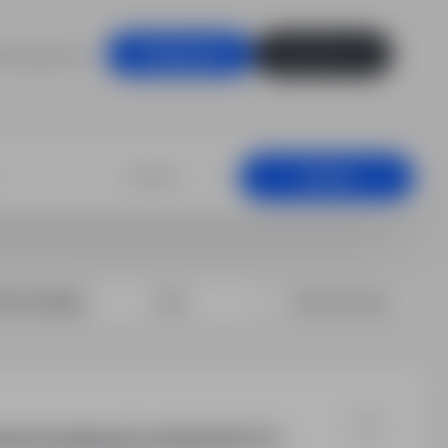
racodawców
Zaloguj się
Zarejestruj się
ukcyjnych (m/k/
+25 km
Szukaj
rtuj według:
Data
Dopasowanie
ria (Vorarlberg) | od 2300€ NETTO |