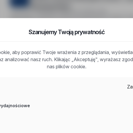
darmowa kwatera
Austria - Vorarlberg, zagranica
Pełny etat
Stanowisko: Operator maszyn produkcyjnych (m/k/n). W
za każdy przepracowany dzień. Pracodawca zapewnia da
Szanujemy Twoją prywatność
nowoczesnym zakładzie produkcyjnym w Vorarlbergu, Au
kie, aby poprawić Twoje wrażenia z przeglądania, wyświetl
raz analizować nasz ruch. Klikając „Akceptuję", wyrażasz zg
nas plików cookie.
Często zadawane pytania
Za
Jak działa wyszukiwanie ofert pracy?
Czym różni się branża od stanowiska?
 wydajnościowe
Jak szukać ofert w konkretnej lokalizacji?
Jak znaleźć oferty z podanym wynagrodzeniem?